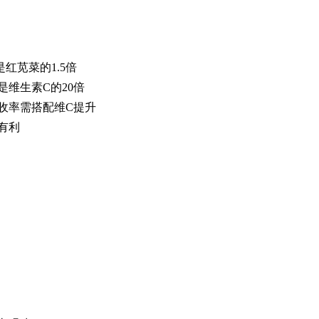
红苋菜的1.5倍
维生素C的20倍
收率需搭配维C提升
有利