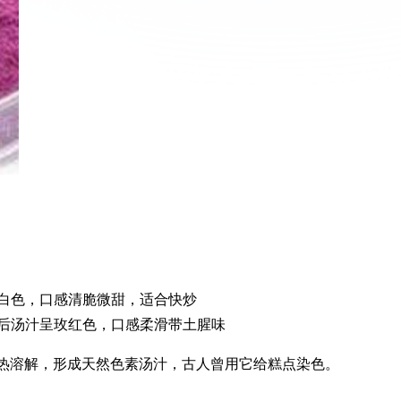
白色，口感清脆微甜，适合快炒
后汤汁呈玫红色，口感柔滑带土腥味
遇热溶解，形成天然色素汤汁，古人曾用它给糕点染色。