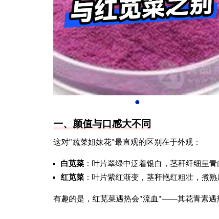
一、颜值与口感大不同
这对"蔬菜姐妹花"最直观的区别在于外观：
白苋菜
：叶片翠绿中泛着银白，茎秆纤细呈青
红苋菜
：叶片紫红渐变，茎秆艳红粗壮，煮熟
有趣的是，红苋菜遇热会"流血"——其花青素