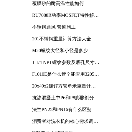
覆膜砂的耐高温性能如何
RU7088R功率MOSFET特性解析
及其在可调电源设计中的实践
不锈钢通风 管道施工
201不锈钢重量计算方法大全
M20螺纹大径和小径是多少
1-1/4 NPT螺纹参数及底孔尺寸详
解
F1010E是什么管？能否用3205或
3505代换
20x40x2镀锌方管单米重量计算
与应用分析
抗渗混凝土中P6和P8膨胀剂分别
加多少
法兰PN25和PN16有什么区别
消费者对洗衣机的核心需求调研
与分析