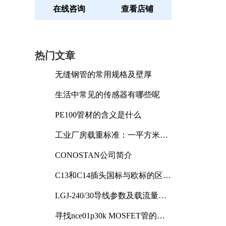
在线咨询
查看店铺
热门文章
无缝钢管的常用规格及壁厚
生活中常见的传感器有哪些呢
PE100管材的含义是什么
工业厂房载重标准：一平方米能
承受多少公斤
CONOSTAN公司简介
C13和C14插头国标与欧标的区别
及其标准解析
LGJ-240/30导线参数及载流量解
析
寻找nce01p30k MOSFET管的合
适替代型号