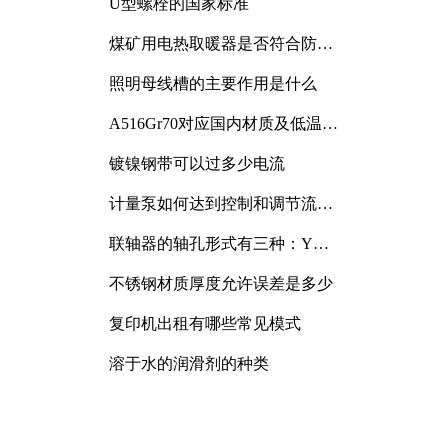
U型螺栓的国家标准
煤矿用电热取暖器是否符合防爆
电气设备标准
照明母线槽的主要作用是什么
A516Gr70对应国内材质及低温冲
击要求解析
镀镍钢带可以过多少电流
计量泵如何达到控制和调节流量
的目的
联轴器的轴孔形式有三种：Y
型、J型、Z型
不锈钢材质厚度允许误差是多少
复印机出租有哪些常见模式
溶于水的润滑剂的种类