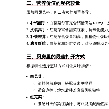
二、营养价值的秘密较量
虽然同属苋科，但二者营养侧重各异：
补钙能手
：白苋菜每百克含钙量高达180mg，是
抗氧高手
：红苋菜富含甜菜红素，抗氧化能力是
补铁差异
：红苋菜含铁量稍高，但植物性铁吸
膳食纤维
：白苋菜粗纤维更多，对肠道蠕动更
三、厨房里的最佳打开方式
根据特性选择烹饪方式能让风味加倍：
白苋菜
：
清炒保留脆嫩，搭配蒜末更提鲜
适合凉拌，焯水后拌芝麻酱风味独特
红苋菜
：
煮汤时天然染红汤汁，与豆腐搭配颜值高