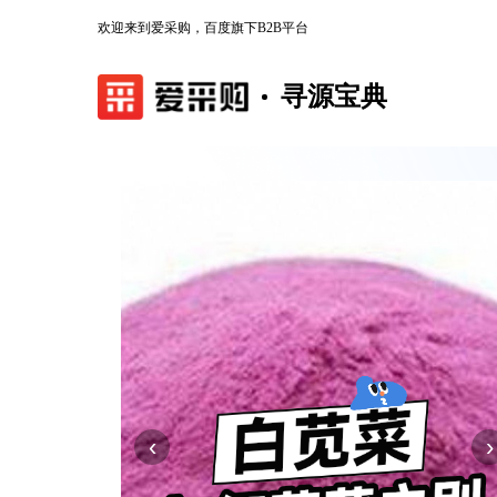
欢迎来到爱采购，百度旗下B2B平台
寻源宝典
‹
›