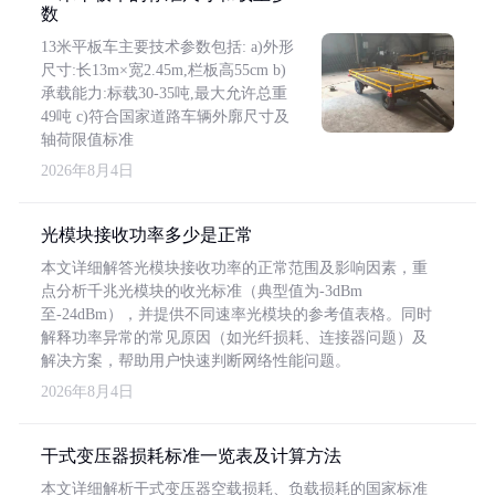
数
13米平板车主要技术参数包括: a)外形
尺寸:长13m×宽2.45m,栏板高55cm b)
承载能力:标载30-35吨,最大允许总重
49吨 c)符合国家道路车辆外廓尺寸及
轴荷限值标准
2026年8月4日
光模块接收功率多少是正常
本文详细解答光模块接收功率的正常范围及影响因素，重
点分析千兆光模块的收光标准（典型值为-3dBm
至-24dBm），并提供不同速率光模块的参考值表格。同时
解释功率异常的常见原因（如光纤损耗、连接器问题）及
解决方案，帮助用户快速判断网络性能问题。
2026年8月4日
干式变压器损耗标准一览表及计算方法
本文详细解析干式变压器空载损耗、负载损耗的国家标准