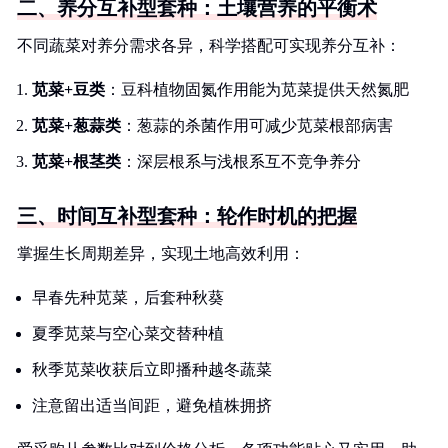
二、养分互补型套种：土壤营养的平衡术
不同蔬菜对养分需求各异，科学搭配可实现养分互补：
苋菜+豆类
：豆科植物固氮作用能为苋菜提供天然氮肥
苋菜+葱蒜类
：葱蒜的杀菌作用可减少苋菜根部病害
苋菜+根茎类
：深层根系与浅根系互不竞争养分
三、时间互补型套种：轮作时机的把握
掌握生长周期差异，实现土地高效利用：
早春先种苋菜，后套种秋葵
夏季苋菜与空心菜交替种植
秋季苋菜收获后立即播种越冬蔬菜
注意留出适当间距，避免植株拥挤