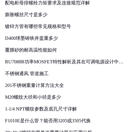
配电柜母排螺栓力矩要求及连接规范详解
膨胀螺丝尺寸是多少
镀锌方管有哪些常见规格和型号
D400球墨铸铁井盖重多少
覆膜砂的耐高温性能如何
RU7088R功率MOSFET特性解析及其在可调电源设计中的
实践
不锈钢通风 管道施工
201不锈钢重量计算方法大全
M20螺纹大径和小径是多少
1-1/4 NPT螺纹参数及底孔尺寸详解
F1010E是什么管？能否用3205或3505代换