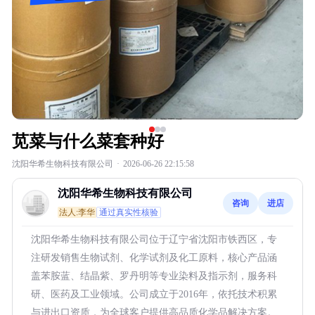
苋菜与什么菜套种好
沈阳华希生物科技有限公司
·
2026-06-26 22:15:58
沈阳华希生物科技有限公司
咨询
进店
法人:李华
通过真实性核验
沈阳华希生物科技有限公司位于辽宁省沈阳市铁西区，专
注研发销售生物试剂、化学试剂及化工原料，核心产品涵
盖苯胺蓝、结晶紫、罗丹明等专业染料及指示剂，服务科
研、医药及工业领域。公司成立于2016年，依托技术积累
与进出口资质，为全球客户提供高品质化学品解决方案。