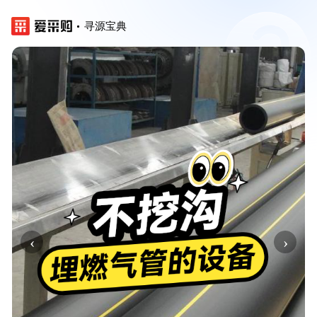
寻源宝典
‹
›