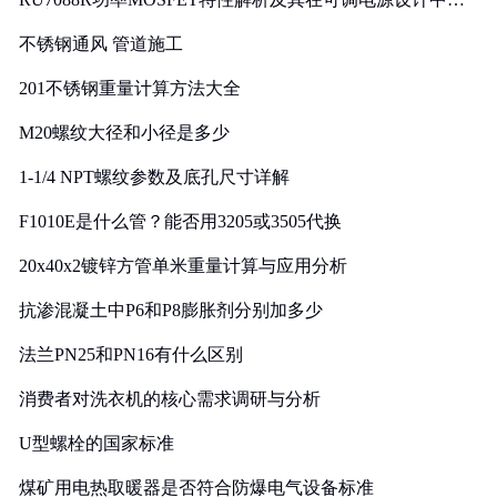
实践
不锈钢通风 管道施工
201不锈钢重量计算方法大全
M20螺纹大径和小径是多少
1-1/4 NPT螺纹参数及底孔尺寸详解
F1010E是什么管？能否用3205或3505代换
20x40x2镀锌方管单米重量计算与应用分析
抗渗混凝土中P6和P8膨胀剂分别加多少
法兰PN25和PN16有什么区别
消费者对洗衣机的核心需求调研与分析
U型螺栓的国家标准
煤矿用电热取暖器是否符合防爆电气设备标准