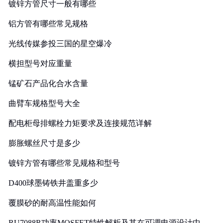
镀锌方管尺寸一般有哪些
铝方管有哪些常见规格
光线传媒参投三国的星空爆冷
横担型号对应重量
锰矿石产品化合水含量
曲臂车规格型号大全
配电柜母排螺栓力矩要求及连接规范详解
膨胀螺丝尺寸是多少
镀锌方管有哪些常见规格和型号
D400球墨铸铁井盖重多少
覆膜砂的耐高温性能如何
RU7088R功率MOSFET特性解析及其在可调电源设计中的