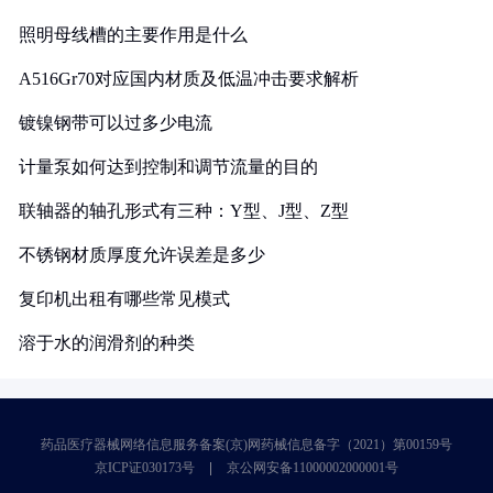
照明母线槽的主要作用是什么
A516Gr70对应国内材质及低温冲击要求解析
镀镍钢带可以过多少电流
计量泵如何达到控制和调节流量的目的
联轴器的轴孔形式有三种：Y型、J型、Z型
不锈钢材质厚度允许误差是多少
复印机出租有哪些常见模式
溶于水的润滑剂的种类
药品医疗器械网络信息服务备案(京)网药械信息备字（2021）第00159号
京ICP证030173号
京公网安备11000002000001号