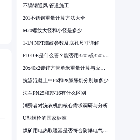
不锈钢通风 管道施工
201不锈钢重量计算方法大全
M20螺纹大径和小径是多少
1-1/4 NPT螺纹参数及底孔尺寸详解
F1010E是什么管？能否用3205或3505代
换
20x40x2镀锌方管单米重量计算与应用
分析
抗渗混凝土中P6和P8膨胀剂分别加多少
法兰PN25和PN16有什么区别
消费者对洗衣机的核心需求调研与分析
U型螺栓的国家标准
煤矿用电热取暖器是否符合防爆电气设
备标准