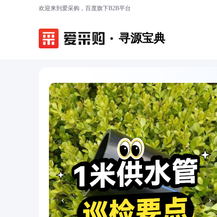
欢迎来到爱采购，百度旗下B2B平台
寻源宝典
‹
›