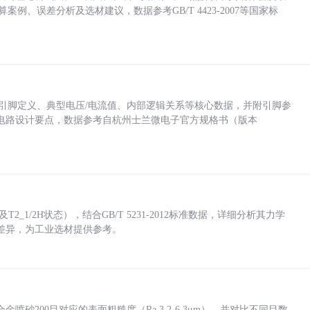
计算案例、误差分析及选材建议，数据参考GB/T 4423-2007等国家标
括各引脚定义、典型电压/电流值、内部逻辑关系等核心数据，并附引脚参
电路设计要点，数据参考自杭州士兰微电子官方规格书（版本
_1/2H状态），结合GB/T 5231-2012标准数据，详细分析其力学
差异，为工业选材提供参考。
砂200目对应的表面粗糙度（Ra 3.2-6.3μm），并对比不同目数