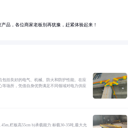
仪产品，各位商家老板别再犹豫，赶紧体验起来！
点包括良好的电气、机械、防火和防护性能。在应
心等场所，凭借自身优势满足不同领域对电力供应
5m,栏板高55cm b)承载能力:标载30-35吨,最大允