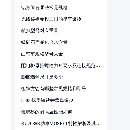
铝方管有哪些常见规格
光线传媒参投三国的星空爆冷
横担型号对应重量
锰矿石产品化合水含量
曲臂车规格型号大全
配电柜母排螺栓力矩要求及连接规范详
解
膨胀螺丝尺寸是多少
镀锌方管有哪些常见规格和型号
D400球墨铸铁井盖重多少
覆膜砂的耐高温性能如何
RU7088R功率MOSFET特性解析及其在
可调电源设计中的实践