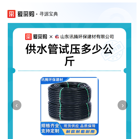
寻源宝典
‹
›