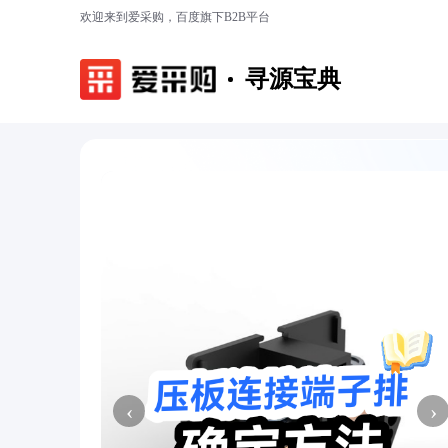
欢迎来到爱采购，百度旗下B2B平台
寻源宝典
‹
›