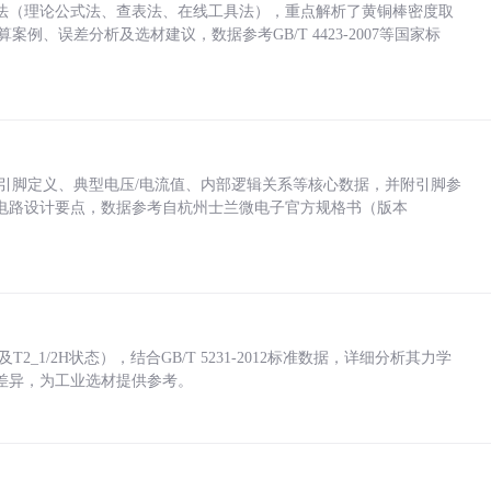
法（理论公式法、查表法、在线工具法），重点解析了黄铜棒密度取
计算案例、误差分析及选材建议，数据参考GB/T 4423-2007等国家标
括各引脚定义、典型电压/电流值、内部逻辑关系等核心数据，并附引脚参
电路设计要点，数据参考自杭州士兰微电子官方规格书（版本
_1/2H状态），结合GB/T 5231-2012标准数据，详细分析其力学
差异，为工业选材提供参考。