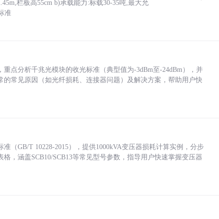
5m,栏板高55cm b)承载能力:标载30-35吨,最大允
标准
点分析千兆光模块的收光标准（典型值为-3dBm至-24dBm），并
常的常见原因（如光纤损耗、连接器问题）及解决方案，帮助用户快
/T 10228-2015），提供1000kVA变压器损耗计算实例，分步
，涵盖SCB10/SCB13等常见型号参数，指导用户快速掌握变压器