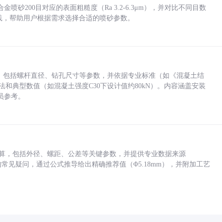
砂200目对应的表面粗糙度（Ra 3.2-6.3μm），并对比不同目数
业实践，帮助用户根据需求选择合适的喷砂参数。
力，包括螺杆直径、钻孔尺寸等参数，并依据专业标准（如《混凝土结
方法和典型数值（如混凝土强度C30下设计值约80kN）。内容涵盖安装
员参考。
底孔计算，包括外径、螺距、公差等关键参数，并提供专业数据来源
孔尺寸的常见疑问，通过公式推导给出精确推荐值（Φ5.18mm），并附加工艺