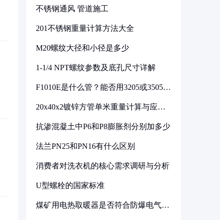
不锈钢通风 管道施工
201不锈钢重量计算方法大全
M20螺纹大径和小径是多少
1-1/4 NPT螺纹参数及底孔尺寸详解
F1010E是什么管？能否用3205或3505代
换
20x40x2镀锌方管单米重量计算与应用
分析
抗渗混凝土中P6和P8膨胀剂分别加多少
法兰PN25和PN16有什么区别
消费者对洗衣机的核心需求调研与分析
U型螺栓的国家标准
煤矿用电热取暖器是否符合防爆电气设
备标准