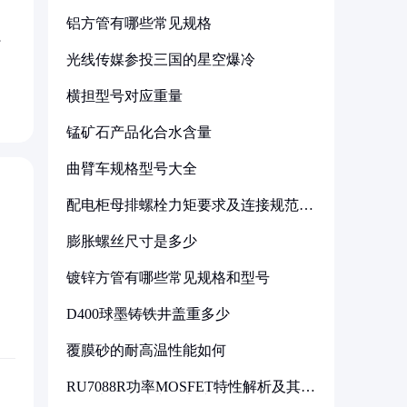
铝方管有哪些常见规格
光线传媒参投三国的星空爆冷
横担型号对应重量
锰矿石产品化合水含量
曲臂车规格型号大全
配电柜母排螺栓力矩要求及连接规范详
解
膨胀螺丝尺寸是多少
镀锌方管有哪些常见规格和型号
D400球墨铸铁井盖重多少
覆膜砂的耐高温性能如何
RU7088R功率MOSFET特性解析及其在
可调电源设计中的实践