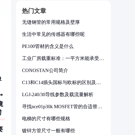
热门文章
无缝钢管的常用规格及壁厚
生活中常见的传感器有哪些呢
PE100管材的含义是什么
工业厂房载重标准：一平方米能承受多
少公斤
CONOSTAN公司简介
像
C13和C14插头国标与欧标的区别及其
标准解析
LGJ-240/30导线参数及载流量解析
*
境
寻找nce01p30k MOSFET管的合适替代
型号
需
电梯的尺寸有哪些规格
要
镀锌方管尺寸一般有哪些