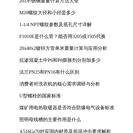
201不锈钢重量计算方法大全
M20螺纹大径和小径是多少
1-1/4 NPT螺纹参数及底孔尺寸详解
F1010E是什么管？能否用3205或3505代换
20x40x2镀锌方管单米重量计算与应用分析
抗渗混凝土中P6和P8膨胀剂分别加多少
法兰PN25和PN16有什么区别
消费者对洗衣机的核心需求调研与分析
U型螺栓的国家标准
煤矿用电热取暖器是否符合防爆电气设备标准
照明母线槽的主要作用是什么
A516Gr70对应国内材质及低温冲击要求解析