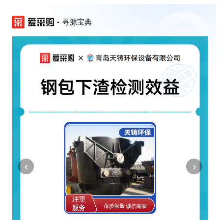
寻源宝典
‹
›