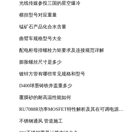
光线传媒参投三国的星空爆冷
横担型号对应重量
锰矿石产品化合水含量
曲臂车规格型号大全
配电柜母排螺栓力矩要求及连接规范详解
膨胀螺丝尺寸是多少
镀锌方管有哪些常见规格和型号
D400球墨铸铁井盖重多少
覆膜砂的耐高温性能如何
RU7088R功率MOSFET特性解析及其在可调电源设
计中的实践
不锈钢通风 管道施工