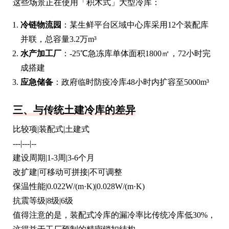
这些场景正在使用「积木式」大型冷库：
冷链物流园
：某生鲜平台区域中心库采用12个装配库
并联，总容量3.2万m³
水产加工厂
：-25℃急冻库单体面积1800㎡，72小时完
成搭建
应急储备
：政府临时防疫冷库48小时内扩容至5000m³
三、与传统土建冷库的差异
比较项|装配式|土建式
---|---|--
建设周期|1-3周|3-6个月
改扩建|可移动可拼接|不可调整
保温性能|0.022W/(m·K)|0.028W/(m·K)
抗震等级|8级|6级
值得注意的是，装配式冷库的漏冷率比传统冷库低30%，