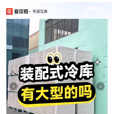
寻源宝典
‹
›