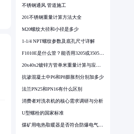
不锈钢通风 管道施工
201不锈钢重量计算方法大全
M20螺纹大径和小径是多少
1-1/4 NPT螺纹参数及底孔尺寸详解
F1010E是什么管？能否用3205或3505代
换
20x40x2镀锌方管单米重量计算与应用
分析
抗渗混凝土中P6和P8膨胀剂分别加多少
法兰PN25和PN16有什么区别
消费者对洗衣机的核心需求调研与分析
U型螺栓的国家标准
煤矿用电热取暖器是否符合防爆电气设
备标准