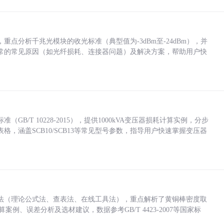
点分析千兆光模块的收光标准（典型值为-3dBm至-24dBm），并
常的常见原因（如光纤损耗、连接器问题）及解决方案，帮助用户快
/T 10228-2015），提供1000kVA变压器损耗计算实例，分步
，涵盖SCB10/SCB13等常见型号参数，指导用户快速掌握变压器
法（理论公式法、查表法、在线工具法），重点解析了黄铜棒密度取
计算案例、误差分析及选材建议，数据参考GB/T 4423-2007等国家标