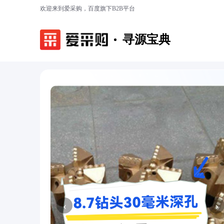
欢迎来到爱采购，百度旗下B2B平台
寻源宝典
‹
›