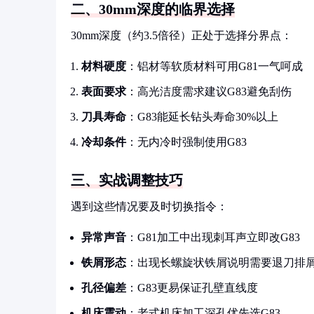
二、30mm深度的临界选择
30mm深度（约3.5倍径）正处于选择分界点：
材料硬度
：铝材等软质材料可用G81一气呵成
表面要求
：高光洁度需求建议G83避免刮伤
刀具寿命
：G83能延长钻头寿命30%以上
冷却条件
：无内冷时强制使用G83
三、实战调整技巧
遇到这些情况要及时切换指令：
异常声音
：G81加工中出现刺耳声立即改G83
铁屑形态
：出现长螺旋状铁屑说明需要退刀排
孔径偏差
：G83更易保证孔壁直线度
机床震动
：老式机床加工深孔优先选G83