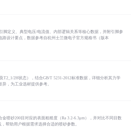
括各引脚定义、典型电压/电流值、内部逻辑关系等核心数据，并附引脚参
电路设计要点，数据参考自杭州士兰微电子官方规格书（版本
_1/2H状态），结合GB/T 5231-2012标准数据，详细分析其力学
差异，为工业选材提供参考。
砂200目对应的表面粗糙度（Ra 3.2-6.3μm），并对比不同目数
业实践，帮助用户根据需求选择合适的喷砂参数。