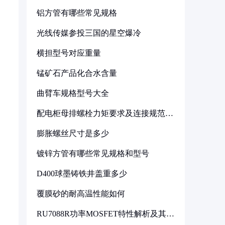
铝方管有哪些常见规格
光线传媒参投三国的星空爆冷
横担型号对应重量
锰矿石产品化合水含量
曲臂车规格型号大全
配电柜母排螺栓力矩要求及连接规范详
解
膨胀螺丝尺寸是多少
镀锌方管有哪些常见规格和型号
D400球墨铸铁井盖重多少
覆膜砂的耐高温性能如何
RU7088R功率MOSFET特性解析及其在
可调电源设计中的实践