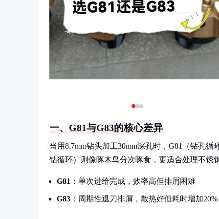
一、G81与G83的核心差异
当用8.7mm钻头加工30mm深孔时，G81（钻
钻循环）则像啄木鸟分次啄食，更适合处理不锈
G81
：单次进给完成，效率高但排屑困难
G83
：周期性退刀排屑，散热好但耗时增加20%