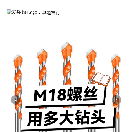
寻源宝典
‹
›