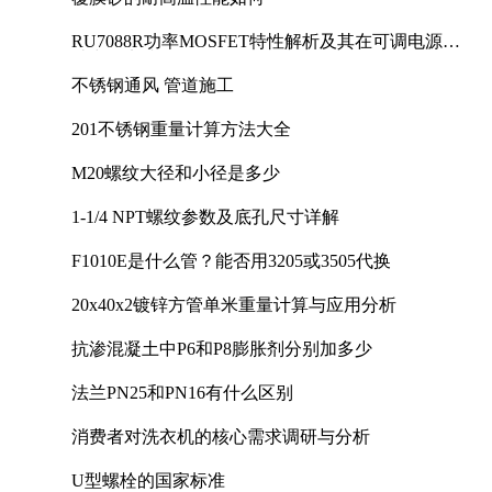
RU7088R功率MOSFET特性解析及其在可调电源设
计中的实践
不锈钢通风 管道施工
201不锈钢重量计算方法大全
M20螺纹大径和小径是多少
1-1/4 NPT螺纹参数及底孔尺寸详解
F1010E是什么管？能否用3205或3505代换
20x40x2镀锌方管单米重量计算与应用分析
抗渗混凝土中P6和P8膨胀剂分别加多少
法兰PN25和PN16有什么区别
消费者对洗衣机的核心需求调研与分析
U型螺栓的国家标准