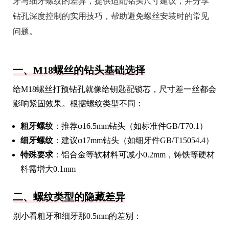
牙与细牙螺纹的差异，提供适配钻头尺寸建议，并分享
钻孔深度控制的实用技巧，帮助避免螺丝安装时的常见
问题。
一、M18螺丝的钻头基础选择
给M18螺丝打预钻孔就像给钥匙配锁芯，尺寸差一丝都会
影响紧固效果。根据螺纹类型不同：
粗牙螺纹
：推荐φ16.5mm钻头（如标准件GB/T70.1）
细牙螺纹
：建议φ17mm钻头（如细牙件GB/T15054.4）
特殊要求
：铝合金等软材料可减小0.2mm，铸铁等硬材
料需增大0.1mm
二、螺纹类型的隐藏差异
别小看粗牙和细牙那0.5mm的差别：