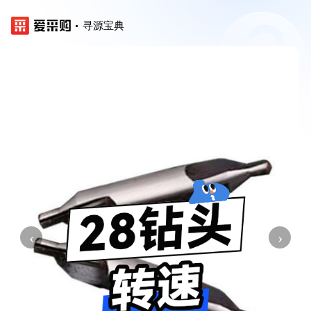
寻源宝典
‹
›