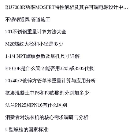
RU7088R功率MOSFET特性解析及其在可调电源设计中的
实践
不锈钢通风 管道施工
201不锈钢重量计算方法大全
M20螺纹大径和小径是多少
1-1/4 NPT螺纹参数及底孔尺寸详解
F1010E是什么管？能否用3205或3505代换
20x40x2镀锌方管单米重量计算与应用分析
抗渗混凝土中P6和P8膨胀剂分别加多少
法兰PN25和PN16有什么区别
消费者对洗衣机的核心需求调研与分析
U型螺栓的国家标准