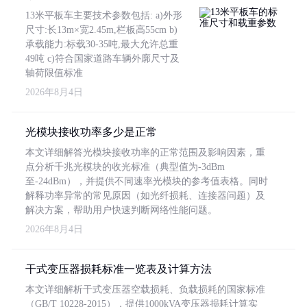
13米平板车主要技术参数包括: a)外形
尺寸:长13m×宽2.45m,栏板高55cm b)
承载能力:标载30-35吨,最大允许总重
49吨 c)符合国家道路车辆外廓尺寸及
轴荷限值标准
2026年8月4日
光模块接收功率多少是正常
本文详细解答光模块接收功率的正常范围及影响因素，重
点分析千兆光模块的收光标准（典型值为-3dBm
至-24dBm），并提供不同速率光模块的参考值表格。同时
解释功率异常的常见原因（如光纤损耗、连接器问题）及
解决方案，帮助用户快速判断网络性能问题。
2026年8月4日
干式变压器损耗标准一览表及计算方法
本文详细解析干式变压器空载损耗、负载损耗的国家标准
（GB/T 10228-2015），提供1000kVA变压器损耗计算实