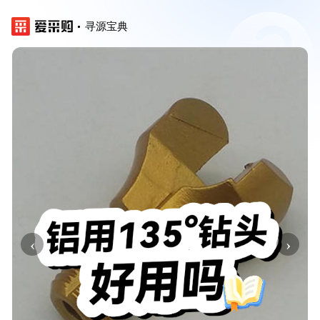
寻源宝典
‹
›