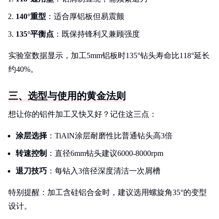
140°重型
：适合厚铝板但易震颤
135°平衡点
：既保持锋利又兼顾强度
实验室数据显示，加工5mm铝板时135°钻头寿命比118°延长
约40%。
三、选型与使用的黄金法则
想让你的铝件加工又快又好？记住这三点：
涂层选择
：TiAlN涂层耐磨性比普通钻头高3倍
转速控制
：直径6mm钻头建议6000-8000rpm
退刀技巧
：每钻入3倍径深度清洁一次屑槽
特别提醒：加工含硅铝合金时，建议选用螺旋角35°的变型
设计。