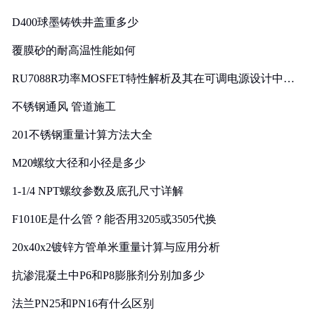
D400球墨铸铁井盖重多少
覆膜砂的耐高温性能如何
RU7088R功率MOSFET特性解析及其在可调电源设计中的
实践
不锈钢通风 管道施工
201不锈钢重量计算方法大全
M20螺纹大径和小径是多少
1-1/4 NPT螺纹参数及底孔尺寸详解
F1010E是什么管？能否用3205或3505代换
20x40x2镀锌方管单米重量计算与应用分析
抗渗混凝土中P6和P8膨胀剂分别加多少
法兰PN25和PN16有什么区别