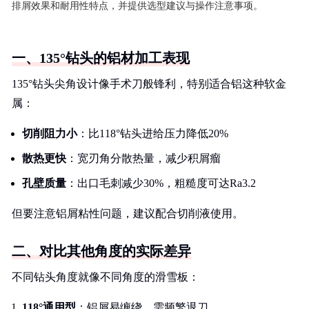
排屑效果和耐用性特点，并提供选型建议与操作注意事项。
一、135°钻头的铝材加工表现
135°钻头尖角设计像手术刀般锋利，特别适合铝这种软金
属：
切削阻力小
：比118°钻头进给压力降低20%
散热更快
：宽刃角分散热量，减少积屑瘤
孔壁质量
：出口毛刺减少30%，粗糙度可达Ra3.2
但要注意铝屑粘性问题，建议配合切削液使用。
二、对比其他角度的实际差异
不同钻头角度就像不同角度的滑雪板：
118°通用型
：铝屑易缠绕，需频繁退刀