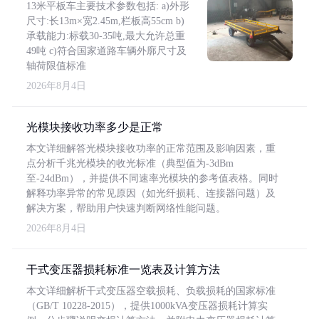
13米平板车主要技术参数包括: a)外形
尺寸:长13m×宽2.45m,栏板高55cm b)
承载能力:标载30-35吨,最大允许总重
49吨 c)符合国家道路车辆外廓尺寸及
轴荷限值标准
2026年8月4日
光模块接收功率多少是正常
本文详细解答光模块接收功率的正常范围及影响因素，重
点分析千兆光模块的收光标准（典型值为-3dBm
至-24dBm），并提供不同速率光模块的参考值表格。同时
解释功率异常的常见原因（如光纤损耗、连接器问题）及
解决方案，帮助用户快速判断网络性能问题。
2026年8月4日
干式变压器损耗标准一览表及计算方法
本文详细解析干式变压器空载损耗、负载损耗的国家标准
（GB/T 10228-2015），提供1000kVA变压器损耗计算实