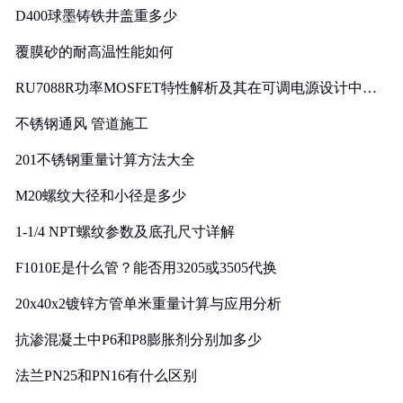
D400球墨铸铁井盖重多少
覆膜砂的耐高温性能如何
RU7088R功率MOSFET特性解析及其在可调电源设计中的
实践
不锈钢通风 管道施工
201不锈钢重量计算方法大全
M20螺纹大径和小径是多少
1-1/4 NPT螺纹参数及底孔尺寸详解
F1010E是什么管？能否用3205或3505代换
20x40x2镀锌方管单米重量计算与应用分析
抗渗混凝土中P6和P8膨胀剂分别加多少
法兰PN25和PN16有什么区别