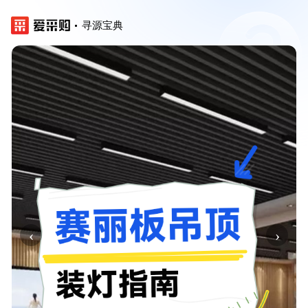
寻源宝典
‹
›