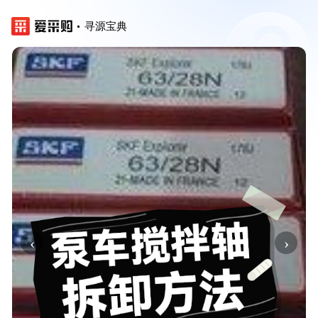
寻源宝典
‹
›