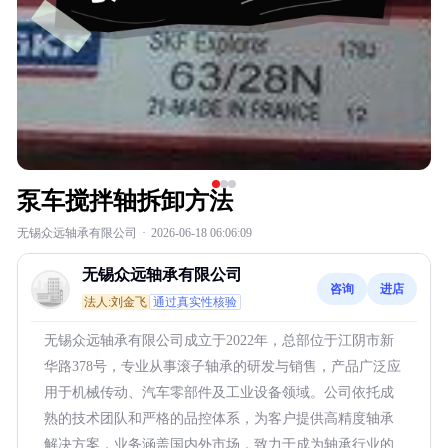
泵车搅拌轴拆卸方法
无锡众远轴承有限公司
·
2026-06-18 06:06:09
无锡众远轴承有限公司
咨询
进店
法人:刘金飞
通过真实性核验
无锡众远轴承有限公司成立于2022年，总部位于江阴市新
华路378号，专业从事滚子轴承的研发与销售，产品广泛应
用于机械传动、汽车零部件及工业设备领域。公司依托成
熟的技术团队和严格的品控体系，为客户提供高精度轴承
解决方案，业务涵盖国内外市场，致力于成为轴承行业的