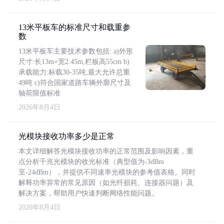
13米平板车的标准尺寸和载重参
数
13米平板车主要技术参数包括: a)外形
尺寸:长13m×宽2.45m,栏板高55cm b)
承载能力:标载30-35吨,最大允许总重
49吨 c)符合国家道路车辆外廓尺寸及
轴荷限值标准
2026年8月4日
光模块接收功率多少是正常
本文详细解答光模块接收功率的正常范围及影响因素，重
点分析千兆光模块的收光标准（典型值为-3dBm
至-24dBm），并提供不同速率光模块的参考值表格。同时
解释功率异常的常见原因（如光纤损耗、连接器问题）及
解决方案，帮助用户快速判断网络性能问题。
2026年8月4日