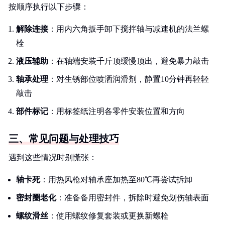
按顺序执行以下步骤：
解除连接
：用内六角扳手卸下搅拌轴与减速机的法兰螺
栓
液压辅助
：在轴端安装千斤顶缓慢顶出，避免暴力敲击
轴承处理
：对生锈部位喷洒润滑剂，静置10分钟再轻轻
敲击
部件标记
：用标签纸注明各零件安装位置和方向
三、常见问题与处理技巧
遇到这些情况时别慌张：
轴卡死
：用热风枪对轴承座加热至80℃再尝试拆卸
密封圈老化
：准备备用密封件，拆除时避免划伤轴表面
螺纹滑丝
：使用螺纹修复套装或更换新螺栓