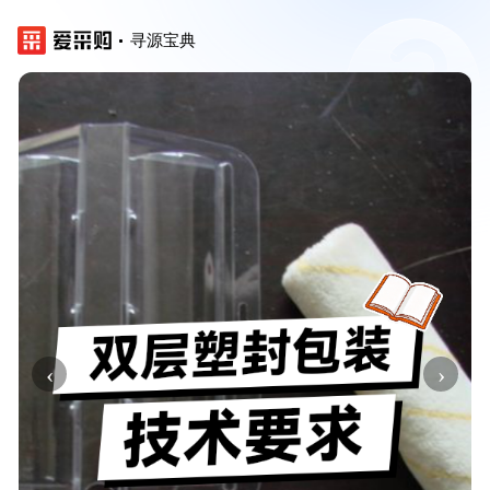
寻源宝典
‹
›