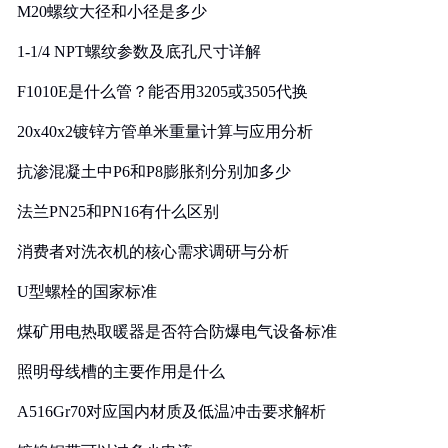
M20螺纹大径和小径是多少
1-1/4 NPT螺纹参数及底孔尺寸详解
F1010E是什么管？能否用3205或3505代换
20x40x2镀锌方管单米重量计算与应用分析
抗渗混凝土中P6和P8膨胀剂分别加多少
法兰PN25和PN16有什么区别
消费者对洗衣机的核心需求调研与分析
U型螺栓的国家标准
煤矿用电热取暖器是否符合防爆电气设备标准
照明母线槽的主要作用是什么
A516Gr70对应国内材质及低温冲击要求解析