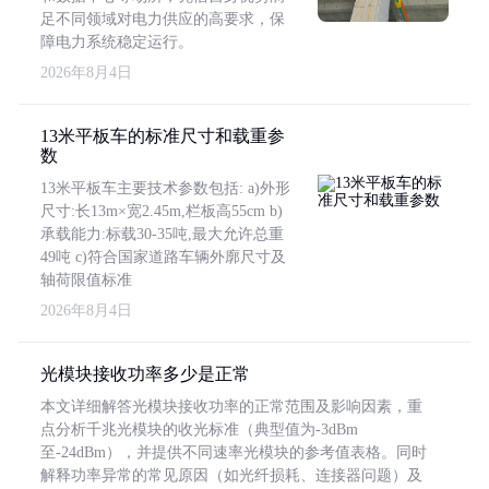
足不同领域对电力供应的高要求，保
障电力系统稳定运行。
2026年8月4日
13米平板车的标准尺寸和载重参
数
13米平板车主要技术参数包括: a)外形
尺寸:长13m×宽2.45m,栏板高55cm b)
承载能力:标载30-35吨,最大允许总重
49吨 c)符合国家道路车辆外廓尺寸及
轴荷限值标准
2026年8月4日
光模块接收功率多少是正常
本文详细解答光模块接收功率的正常范围及影响因素，重
点分析千兆光模块的收光标准（典型值为-3dBm
至-24dBm），并提供不同速率光模块的参考值表格。同时
解释功率异常的常见原因（如光纤损耗、连接器问题）及