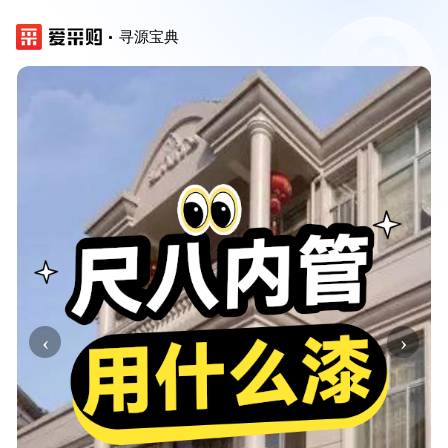
寻源宝典
‹
›