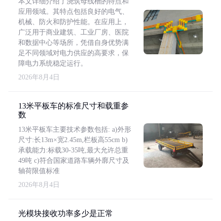
本文详细介绍了浇筑母线槽的特点和
应用领域。其特点包括良好的电气、
机械、防火和防护性能。在应用上，
广泛用于商业建筑、工业厂房、医院
和数据中心等场所，凭借自身优势满
足不同领域对电力供应的高要求，保
障电力系统稳定运行。
2026年8月4日
13米平板车的标准尺寸和载重参
数
13米平板车主要技术参数包括: a)外形
尺寸:长13m×宽2.45m,栏板高55cm b)
承载能力:标载30-35吨,最大允许总重
49吨 c)符合国家道路车辆外廓尺寸及
轴荷限值标准
2026年8月4日
光模块接收功率多少是正常