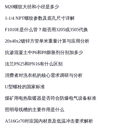
M20螺纹大径和小径是多少
1-1/4 NPT螺纹参数及底孔尺寸详解
F1010E是什么管？能否用3205或3505代换
20x40x2镀锌方管单米重量计算与应用分析
抗渗混凝土中P6和P8膨胀剂分别加多少
法兰PN25和PN16有什么区别
消费者对洗衣机的核心需求调研与分析
U型螺栓的国家标准
煤矿用电热取暖器是否符合防爆电气设备标准
照明母线槽的主要作用是什么
A516Gr70对应国内材质及低温冲击要求解析