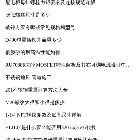
配电柜母排螺栓力矩要求及连接规范详解
膨胀螺丝尺寸是多少
镀锌方管有哪些常见规格和型号
D400球墨铸铁井盖重多少
覆膜砂的耐高温性能如何
RU7088R功率MOSFET特性解析及其在可调电源设计中的
实践
不锈钢通风 管道施工
201不锈钢重量计算方法大全
M20螺纹大径和小径是多少
1-1/4 NPT螺纹参数及底孔尺寸详解
F1010E是什么管？能否用3205或3505代换
20x40x2镀锌方管单米重量计算与应用分析