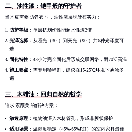
二、油性漆：铠甲般的守护者
当木皮需要'防弹衣'时，油性漆展现硬核实力：
防护等级
：单层抗划伤性能超水性漆2倍
光泽选择
：从哑光（30°）到亮光（90°）共6种光泽度可
选
固化特性
：48小时完全固化后形成交联网络，耐70℃高温
施工要点
：需专用稀释剂，建议在15-25℃环境下薄涂多
遍
三、木蜡油：回归自然的哲学
追求'素颜美'的解决方案：
渗透原理
：植物油深入木材管孔，形成非膜状保护
适用场景
：温湿度稳定（45%-65%RH）的室内家具最佳