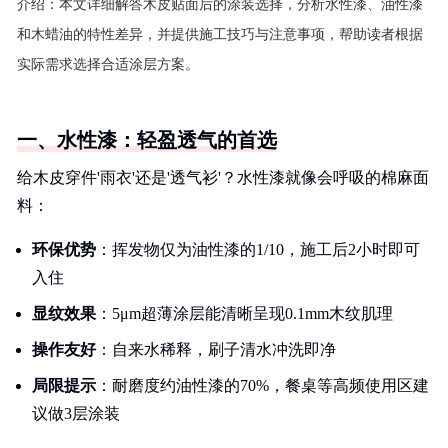
介绍：
本文详细解答木皮贴面后的涂装选择，分析水性漆、油性漆
和木蜡油的特性差异，并提供施工技巧与注意事项，帮助读者根据
实际需求选择合适涂层方案。
一、水性漆：轻盈透气的首选
给木皮穿件'雨衣'还是'透气衫'？水性漆就像会呼吸的棉麻面
料：
环保优势
：挥发物仅为油性漆的1/10，施工后2小时即可
入住
显纹效果
：5μm超薄涂层能清晰呈现0.1mm木纹肌理
操作友好
：自来水稀释，刷子清水冲洗即净
局限提示
：耐磨度约油性漆的70%，餐桌等高频使用区建
议做3层涂装