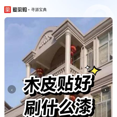
寻源宝典
‹
›