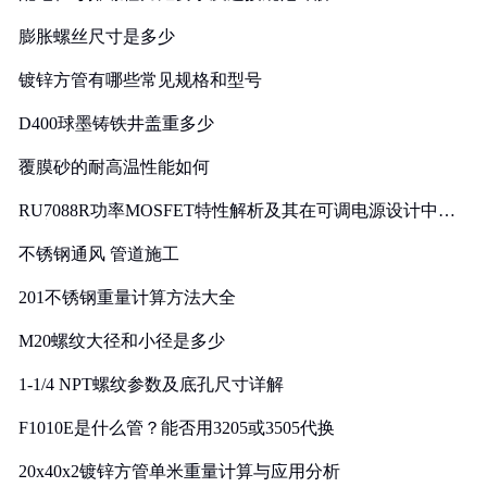
膨胀螺丝尺寸是多少
镀锌方管有哪些常见规格和型号
D400球墨铸铁井盖重多少
覆膜砂的耐高温性能如何
RU7088R功率MOSFET特性解析及其在可调电源设计中的
实践
不锈钢通风 管道施工
201不锈钢重量计算方法大全
M20螺纹大径和小径是多少
1-1/4 NPT螺纹参数及底孔尺寸详解
F1010E是什么管？能否用3205或3505代换
20x40x2镀锌方管单米重量计算与应用分析