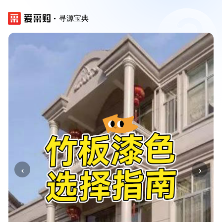
寻源宝典
‹
›