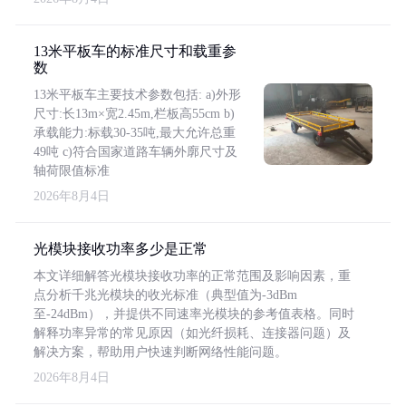
13米平板车的标准尺寸和载重参
数
13米平板车主要技术参数包括: a)外形
尺寸:长13m×宽2.45m,栏板高55cm b)
承载能力:标载30-35吨,最大允许总重
49吨 c)符合国家道路车辆外廓尺寸及
轴荷限值标准
2026年8月4日
光模块接收功率多少是正常
本文详细解答光模块接收功率的正常范围及影响因素，重
点分析千兆光模块的收光标准（典型值为-3dBm
至-24dBm），并提供不同速率光模块的参考值表格。同时
解释功率异常的常见原因（如光纤损耗、连接器问题）及
解决方案，帮助用户快速判断网络性能问题。
2026年8月4日