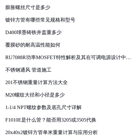
膨胀螺丝尺寸是多少
镀锌方管有哪些常见规格和型号
D400球墨铸铁井盖重多少
覆膜砂的耐高温性能如何
RU7088R功率MOSFET特性解析及其在可调电源设计中的
实践
不锈钢通风 管道施工
201不锈钢重量计算方法大全
M20螺纹大径和小径是多少
1-1/4 NPT螺纹参数及底孔尺寸详解
F1010E是什么管？能否用3205或3505代换
20x40x2镀锌方管单米重量计算与应用分析