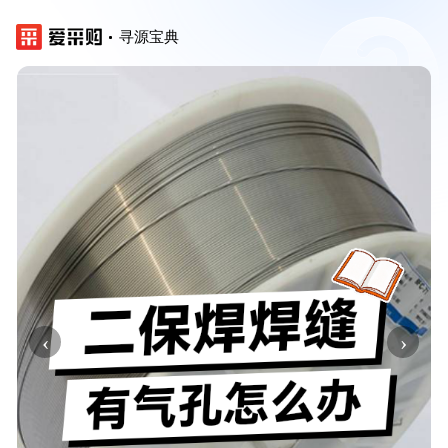
寻源宝典
‹
›