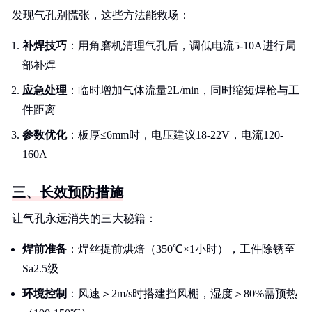
发现气孔别慌张，这些方法能救场：
补焊技巧
：用角磨机清理气孔后，调低电流5-10A进行局
部补焊
应急处理
：临时增加气体流量2L/min，同时缩短焊枪与工
件距离
参数优化
：板厚≤6mm时，电压建议18-22V，电流120-
160A
三、长效预防措施
让气孔永远消失的三大秘籍：
焊前准备
：焊丝提前烘焙（350℃×1小时），工件除锈至
Sa2.5级
环境控制
：风速＞2m/s时搭建挡风棚，湿度＞80%需预热