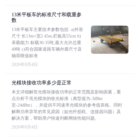
13米平板车的标准尺寸和载重参
数
13米平板车主要技术参数包括: a)外形
尺寸:长13m×宽2.45m,栏板高55cm b)
承载能力:标载30-35吨,最大允许总重
49吨 c)符合国家道路车辆外廓尺寸及
轴荷限值标准
2026年8月4日
光模块接收功率多少是正常
本文详细解答光模块接收功率的正常范围及影响因素，重
点分析千兆光模块的收光标准（典型值为-3dBm
至-24dBm），并提供不同速率光模块的参考值表格。同时
解释功率异常的常见原因（如光纤损耗、连接器问题）及
解决方案，帮助用户快速判断网络性能问题。
2026年8月4日