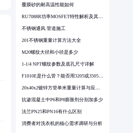
覆膜砂的耐高温性能如何
RU7088R功率MOSFET特性解析及其在
可调电源设计中的实践
不锈钢通风 管道施工
201不锈钢重量计算方法大全
M20螺纹大径和小径是多少
1-1/4 NPT螺纹参数及底孔尺寸详解
F1010E是什么管？能否用3205或3505代
换
20x40x2镀锌方管单米重量计算与应用
分析
抗渗混凝土中P6和P8膨胀剂分别加多少
法兰PN25和PN16有什么区别
消费者对洗衣机的核心需求调研与分析