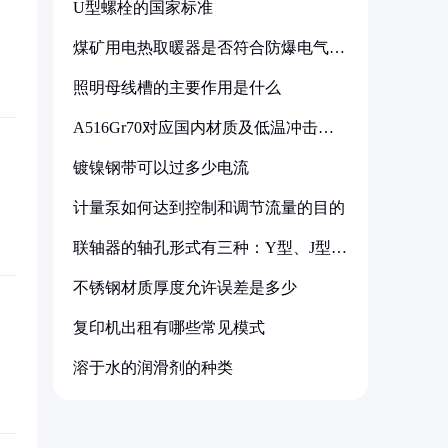
U型螺栓的国家标准
煤矿用电热取暖器是否符合防爆电气设
备标准
照明母线槽的主要作用是什么
A516Gr70对应国内材质及低温冲击要
求解析
镀镍钢带可以过多少电流
计量泵如何达到控制和调节流量的目的
联轴器的轴孔形式有三种：Y型、J型、
Z型
不锈钢材质厚度允许误差是多少
复印机出租有哪些常见模式
溶于水的润滑剂的种类