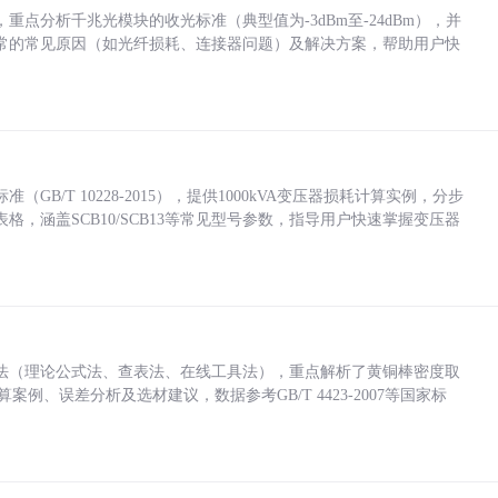
点分析千兆光模块的收光标准（典型值为-3dBm至-24dBm），并
常的常见原因（如光纤损耗、连接器问题）及解决方案，帮助用户快
/T 10228-2015），提供1000kVA变压器损耗计算实例，分步
，涵盖SCB10/SCB13等常见型号参数，指导用户快速掌握变压器
法（理论公式法、查表法、在线工具法），重点解析了黄铜棒密度取
计算案例、误差分析及选材建议，数据参考GB/T 4423-2007等国家标