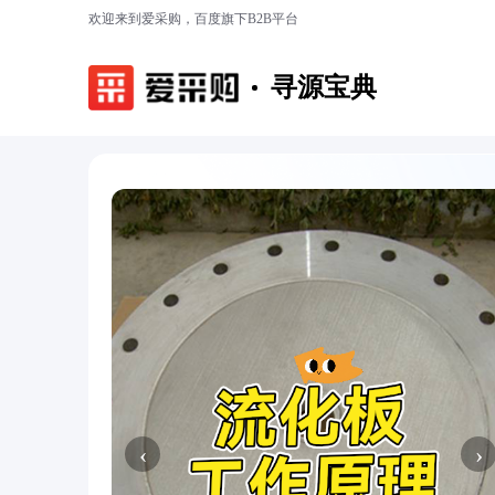
欢迎来到爱采购，百度旗下B2B平台
寻源宝典
‹
›