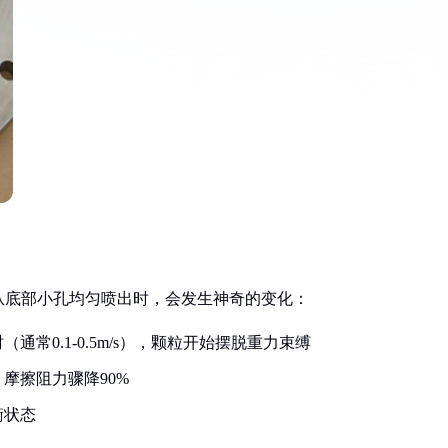
从底部小孔均匀喷出时，会发生神奇的变化：
常0.1-0.5m/s），颗粒开始摆脱重力束缚
摩擦阻力骤降90%
衡状态