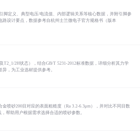
括各引脚定义、典型电压/电流值、内部逻辑关系等核心数据，并附引脚参
电路设计要点，数据参考自杭州士兰微电子官方规格书（版本
_1/2H状态），结合GB/T 5231-2012标准数据，详细分析其力学
差异，为工业选材提供参考。
砂200目对应的表面粗糙度（Ra 3.2-6.3μm），并对比不同目数
业实践，帮助用户根据需求选择合适的喷砂参数。