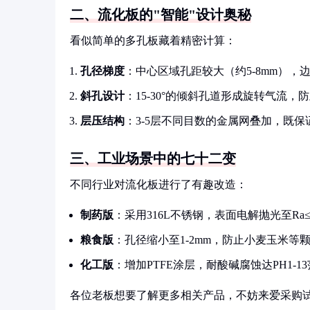
二、流化板的"智能"设计奥秘
看似简单的多孔板藏着精密计算：
孔径梯度
：中心区域孔距较大（约5-8mm），
斜孔设计
：15-30°的倾斜孔道形成旋转气流，
层压结构
：3-5层不同目数的金属网叠加，既
三、工业场景中的七十二变
不同行业对流化板进行了有趣改造：
制药版
：采用316L不锈钢，表面电解抛光至Ra≤
粮食版
：孔径缩小至1-2mm，防止小麦玉米等
化工版
：增加PTFE涂层，耐酸碱腐蚀达PH1-1
各位老板想要了解更多相关产品，不妨来爱采购