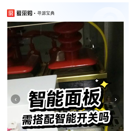
寻源宝典
‹
›