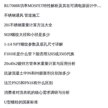
RU7088R功率MOSFET特性解析及其在可调电源设计中的
实践
不锈钢通风 管道施工
201不锈钢重量计算方法大全
M20螺纹大径和小径是多少
1-1/4 NPT螺纹参数及底孔尺寸详解
F1010E是什么管？能否用3205或3505代换
20x40x2镀锌方管单米重量计算与应用分析
抗渗混凝土中P6和P8膨胀剂分别加多少
法兰PN25和PN16有什么区别
消费者对洗衣机的核心需求调研与分析
U型螺栓的国家标准