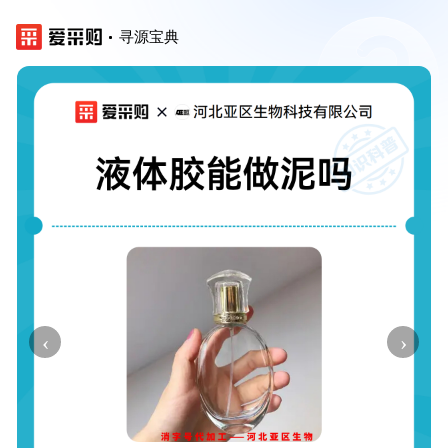
寻源宝典
‹
›