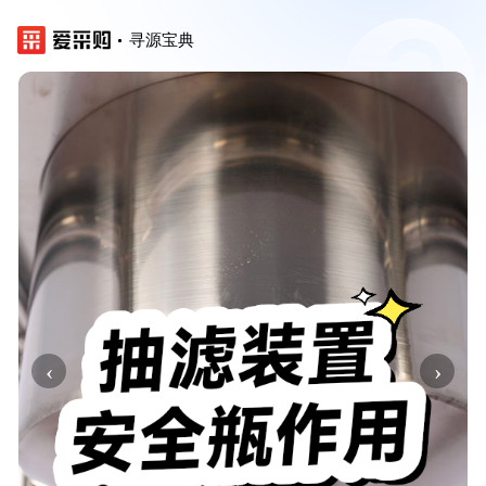
寻源宝典
‹
›