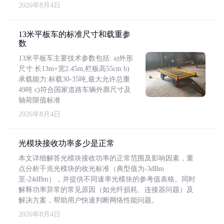
2026年8月4日
13米平板车的标准尺寸和载重参
数
13米平板车主要技术参数包括: a)外形
尺寸:长13m×宽2.45m,栏板高55cm b)
承载能力:标载30-35吨,最大允许总重
49吨 c)符合国家道路车辆外廓尺寸及
轴荷限值标准
2026年8月4日
光模块接收功率多少是正常
本文详细解答光模块接收功率的正常范围及影响因素，重
点分析千兆光模块的收光标准（典型值为-3dBm
至-24dBm），并提供不同速率光模块的参考值表格。同时
解释功率异常的常见原因（如光纤损耗、连接器问题）及
解决方案，帮助用户快速判断网络性能问题。
2026年8月4日