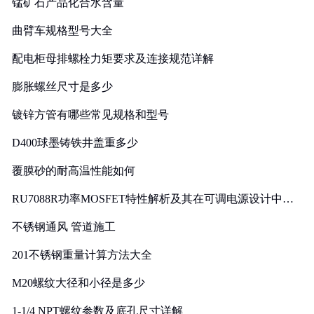
锰矿石产品化合水含量
曲臂车规格型号大全
配电柜母排螺栓力矩要求及连接规范详解
膨胀螺丝尺寸是多少
镀锌方管有哪些常见规格和型号
D400球墨铸铁井盖重多少
覆膜砂的耐高温性能如何
RU7088R功率MOSFET特性解析及其在可调电源设计中的
实践
不锈钢通风 管道施工
201不锈钢重量计算方法大全
M20螺纹大径和小径是多少
1-1/4 NPT螺纹参数及底孔尺寸详解