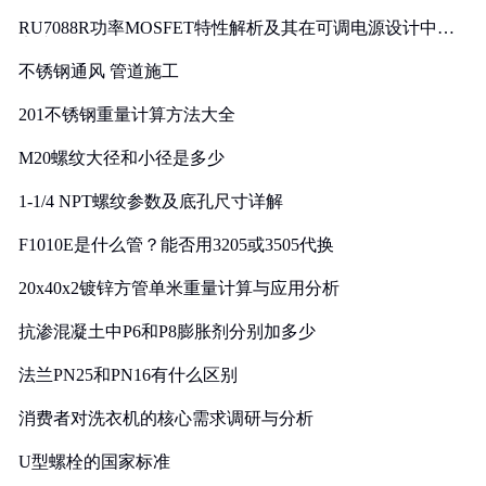
RU7088R功率MOSFET特性解析及其在可调电源设计中的
实践
不锈钢通风 管道施工
201不锈钢重量计算方法大全
M20螺纹大径和小径是多少
1-1/4 NPT螺纹参数及底孔尺寸详解
F1010E是什么管？能否用3205或3505代换
20x40x2镀锌方管单米重量计算与应用分析
抗渗混凝土中P6和P8膨胀剂分别加多少
法兰PN25和PN16有什么区别
消费者对洗衣机的核心需求调研与分析
U型螺栓的国家标准