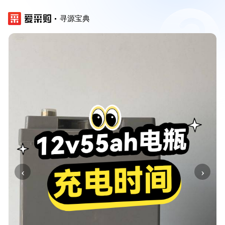
寻源宝典
‹
›