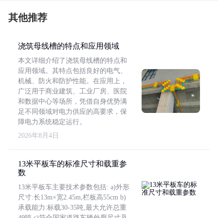
其他推荐
浇筑母线槽的特点和应用领域
本文详细介绍了浇筑母线槽的特点和
应用领域。其特点包括良好的电气、
机械、防火和防护性能。在应用上，
广泛用于商业建筑、工业厂房、医院
和数据中心等场所，凭借自身优势满
足不同领域对电力供应的高要求，保
障电力系统稳定运行。
2026年8月4日
13米平板车的标准尺寸和载重参
数
13米平板车主要技术参数包括: a)外形
尺寸:长13m×宽2.45m,栏板高55cm b)
承载能力:标载30-35吨,最大允许总重
49吨 c)符合国家道路车辆外廓尺寸及