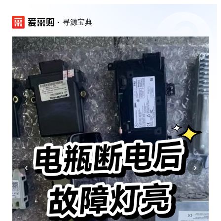
寻源宝典
‹
›