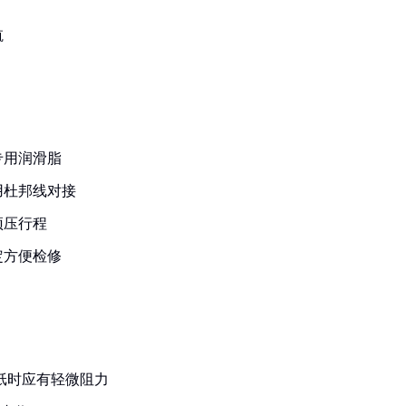
航
专用润滑脂
用杜邦线对接
预压行程
定方便检修
纸时应有轻微阻力