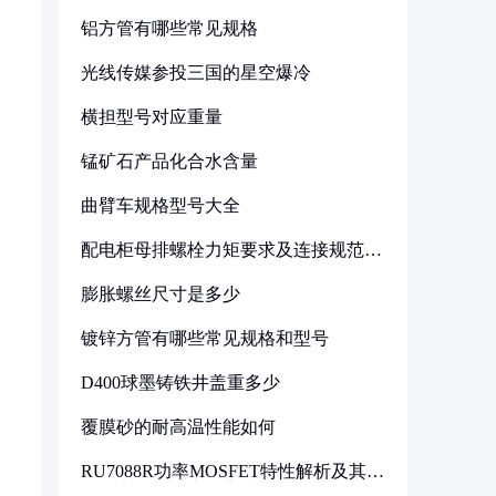
铝方管有哪些常见规格
光线传媒参投三国的星空爆冷
横担型号对应重量
锰矿石产品化合水含量
曲臂车规格型号大全
配电柜母排螺栓力矩要求及连接规范详
解
膨胀螺丝尺寸是多少
镀锌方管有哪些常见规格和型号
D400球墨铸铁井盖重多少
覆膜砂的耐高温性能如何
RU7088R功率MOSFET特性解析及其在
可调电源设计中的实践