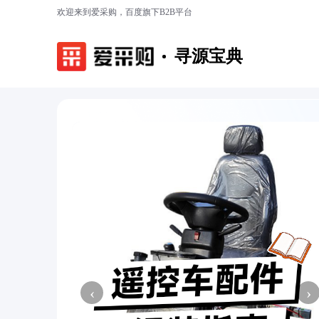
欢迎来到爱采购，百度旗下B2B平台
寻源宝典
‹
›