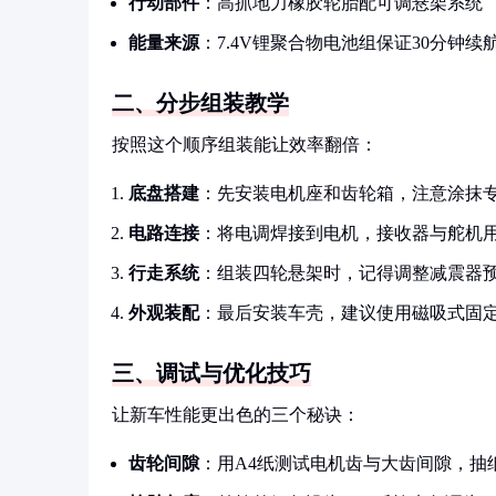
行动部件
：高抓地力橡胶轮胎配可调悬架系统
能量来源
：7.4V锂聚合物电池组保证30分钟续
二、分步组装教学
按照这个顺序组装能让效率翻倍：
底盘搭建
：先安装电机座和齿轮箱，注意涂抹
电路连接
：将电调焊接到电机，接收器与舵机
行走系统
：组装四轮悬架时，记得调整减震器
外观装配
：最后安装车壳，建议使用磁吸式固
三、调试与优化技巧
让新车性能更出色的三个秘诀：
齿轮间隙
：用A4纸测试电机齿与大齿间隙，抽