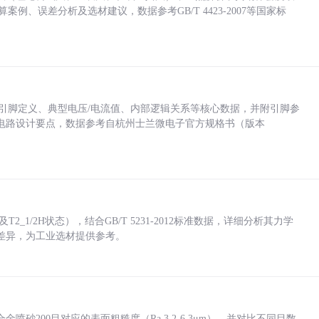
计算案例、误差分析及选材建议，数据参考GB/T 4423-2007等国家标
括各引脚定义、典型电压/电流值、内部逻辑关系等核心数据，并附引脚参
电路设计要点，数据参考自杭州士兰微电子官方规格书（版本
_1/2H状态），结合GB/T 5231-2012标准数据，详细分析其力学
差异，为工业选材提供参考。
砂200目对应的表面粗糙度（Ra 3.2-6.3μm），并对比不同目数