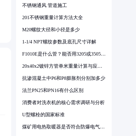
不锈钢通风 管道施工
201不锈钢重量计算方法大全
M20螺纹大径和小径是多少
1-1/4 NPT螺纹参数及底孔尺寸详解
F1010E是什么管？能否用3205或3505代
换
20x40x2镀锌方管单米重量计算与应用
分析
抗渗混凝土中P6和P8膨胀剂分别加多少
法兰PN25和PN16有什么区别
消费者对洗衣机的核心需求调研与分析
U型螺栓的国家标准
煤矿用电热取暖器是否符合防爆电气设
备标准