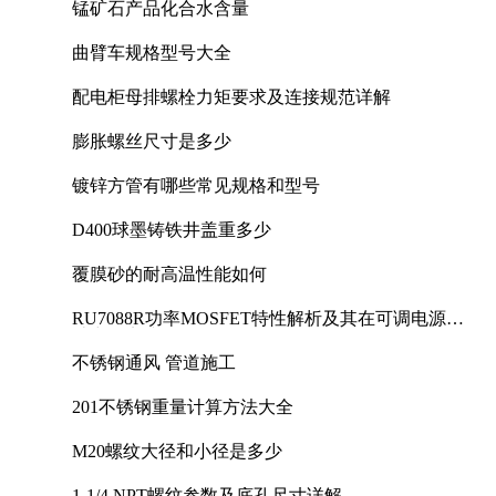
锰矿石产品化合水含量
曲臂车规格型号大全
配电柜母排螺栓力矩要求及连接规范详解
膨胀螺丝尺寸是多少
镀锌方管有哪些常见规格和型号
D400球墨铸铁井盖重多少
覆膜砂的耐高温性能如何
RU7088R功率MOSFET特性解析及其在可调电源设
计中的实践
不锈钢通风 管道施工
201不锈钢重量计算方法大全
M20螺纹大径和小径是多少
1-1/4 NPT螺纹参数及底孔尺寸详解