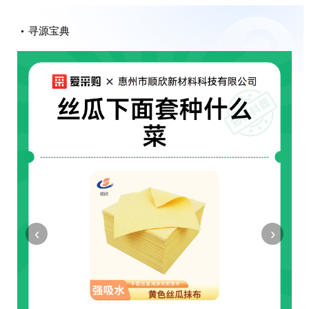
寻源宝典
‹
›