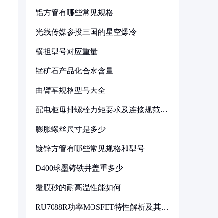
铝方管有哪些常见规格
光线传媒参投三国的星空爆冷
横担型号对应重量
锰矿石产品化合水含量
曲臂车规格型号大全
配电柜母排螺栓力矩要求及连接规范详
解
膨胀螺丝尺寸是多少
镀锌方管有哪些常见规格和型号
D400球墨铸铁井盖重多少
覆膜砂的耐高温性能如何
RU7088R功率MOSFET特性解析及其在
可调电源设计中的实践