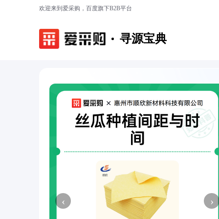
欢迎来到爱采购，百度旗下B2B平台
寻源宝典
‹
›