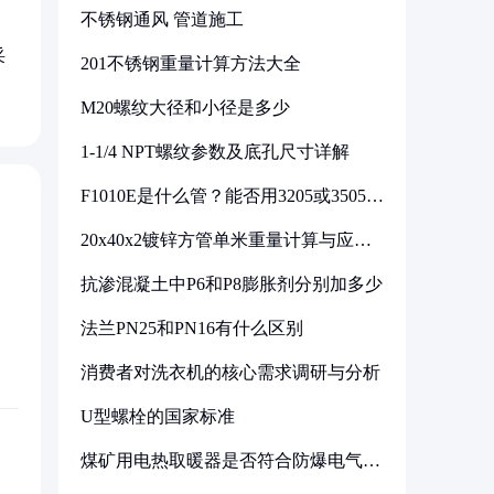
不锈钢通风 管道施工
采
201不锈钢重量计算方法大全
M20螺纹大径和小径是多少
1-1/4 NPT螺纹参数及底孔尺寸详解
F1010E是什么管？能否用3205或3505代
换
20x40x2镀锌方管单米重量计算与应用
分析
抗渗混凝土中P6和P8膨胀剂分别加多少
法兰PN25和PN16有什么区别
消费者对洗衣机的核心需求调研与分析
U型螺栓的国家标准
煤矿用电热取暖器是否符合防爆电气设
备标准