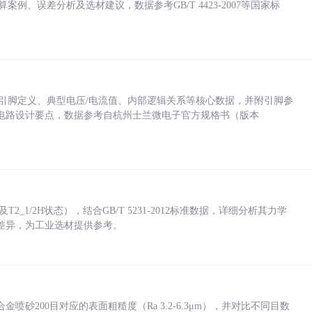
计算案例、误差分析及选材建议，数据参考GB/T 4423-2007等国家标
括各引脚定义、典型电压/电流值、内部逻辑关系等核心数据，并附引脚参
电路设计要点，数据参考自杭州士兰微电子官方规格书（版本
_1/2H状态），结合GB/T 5231-2012标准数据，详细分析其力学
差异，为工业选材提供参考。
砂200目对应的表面粗糙度（Ra 3.2-6.3μm），并对比不同目数