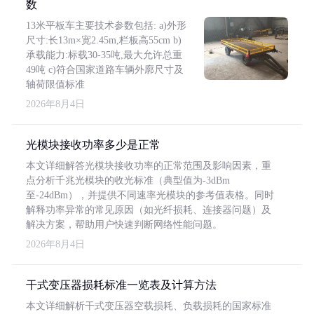
数
13米平板车主要技术参数包括: a)外形
尺寸:长13m×宽2.45m,栏板高55cm b)
承载能力:标载30-35吨,最大允许总重
49吨 c)符合国家道路车辆外廓尺寸及
轴荷限值标准
2026年8月4日
光模块接收功率多少是正常
本文详细解答光模块接收功率的正常范围及影响因素，重
点分析千兆光模块的收光标准（典型值为-3dBm
至-24dBm），并提供不同速率光模块的参考值表格。同时
解释功率异常的常见原因（如光纤损耗、连接器问题）及
解决方案，帮助用户快速判断网络性能问题。
2026年8月4日
干式变压器损耗标准一览表及计算方法
本文详细解析干式变压器空载损耗、负载损耗的国家标准