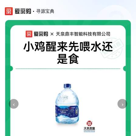
寻源宝典
‹
›