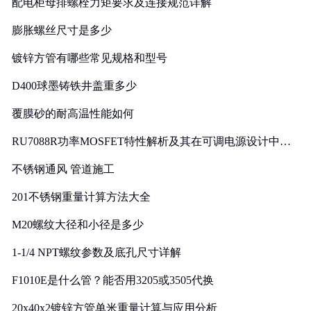
配电柜母排螺栓力矩要求及连接规范详解
膨胀螺丝尺寸是多少
镀锌方管有哪些常见规格和型号
D400球墨铸铁井盖重多少
覆膜砂的耐高温性能如何
RU7088R功率MOSFET特性解析及其在可调电源设计中的
实践
不锈钢通风 管道施工
201不锈钢重量计算方法大全
M20螺纹大径和小径是多少
1-1/4 NPT螺纹参数及底孔尺寸详解
F1010E是什么管？能否用3205或3505代换
20x40x2镀锌方管单米重量计算与应用分析