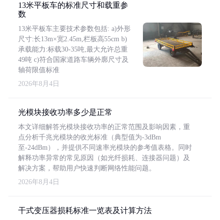
13米平板车的标准尺寸和载重参
数
13米平板车主要技术参数包括: a)外形
尺寸:长13m×宽2.45m,栏板高55cm b)
承载能力:标载30-35吨,最大允许总重
49吨 c)符合国家道路车辆外廓尺寸及
轴荷限值标准
2026年8月4日
光模块接收功率多少是正常
本文详细解答光模块接收功率的正常范围及影响因素，重
点分析千兆光模块的收光标准（典型值为-3dBm
至-24dBm），并提供不同速率光模块的参考值表格。同时
解释功率异常的常见原因（如光纤损耗、连接器问题）及
解决方案，帮助用户快速判断网络性能问题。
2026年8月4日
干式变压器损耗标准一览表及计算方法