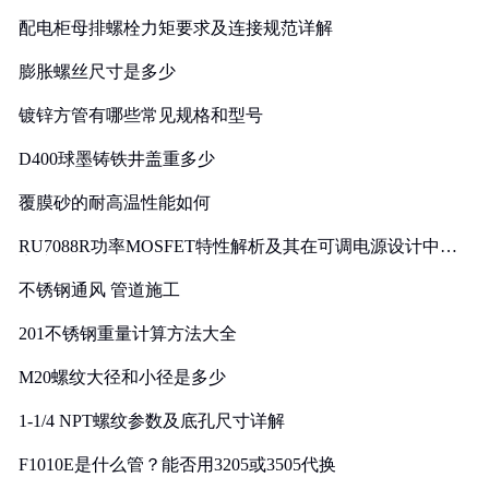
配电柜母排螺栓力矩要求及连接规范详解
膨胀螺丝尺寸是多少
镀锌方管有哪些常见规格和型号
D400球墨铸铁井盖重多少
覆膜砂的耐高温性能如何
RU7088R功率MOSFET特性解析及其在可调电源设计中的
实践
不锈钢通风 管道施工
201不锈钢重量计算方法大全
M20螺纹大径和小径是多少
1-1/4 NPT螺纹参数及底孔尺寸详解
F1010E是什么管？能否用3205或3505代换