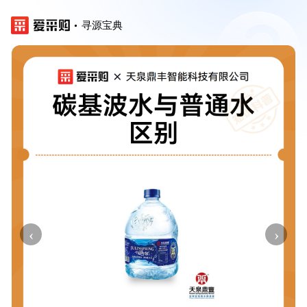
寻源宝典
‹
›