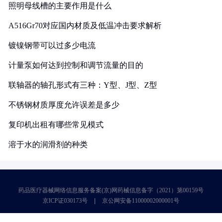
照明母线槽的主要作用是什么
A516Gr70对应国内材质及低温冲击要求解析
镀镍钢带可以过多少电流
计量泵如何达到控制和调节流量的目的
联轴器的轴孔形式有三种：Y型、J型、Z型
不锈钢材质厚度允许误差是多少
复印机出租有哪些常见模式
溶于水的润滑剂的种类
药品医疗器械网络信息服务备案(京)网药械信息备字（2021）第00159号
京ICP证030173号
京公网安备11000002000001号