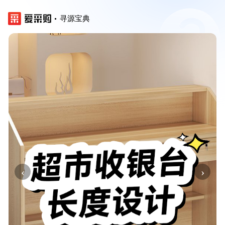
寻源宝典
‹
›