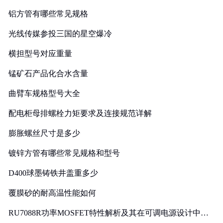
铝方管有哪些常见规格
光线传媒参投三国的星空爆冷
横担型号对应重量
锰矿石产品化合水含量
曲臂车规格型号大全
配电柜母排螺栓力矩要求及连接规范详解
膨胀螺丝尺寸是多少
镀锌方管有哪些常见规格和型号
D400球墨铸铁井盖重多少
覆膜砂的耐高温性能如何
RU7088R功率MOSFET特性解析及其在可调电源设计中的
实践