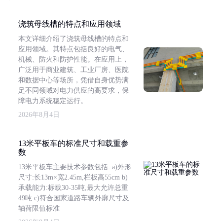
浇筑母线槽的特点和应用领域
本文详细介绍了浇筑母线槽的特点和
应用领域。其特点包括良好的电气、
机械、防火和防护性能。在应用上，
广泛用于商业建筑、工业厂房、医院
和数据中心等场所，凭借自身优势满
足不同领域对电力供应的高要求，保
障电力系统稳定运行。
2026年8月4日
13米平板车的标准尺寸和载重参
数
13米平板车主要技术参数包括: a)外形
尺寸:长13m×宽2.45m,栏板高55cm b)
承载能力:标载30-35吨,最大允许总重
49吨 c)符合国家道路车辆外廓尺寸及
轴荷限值标准