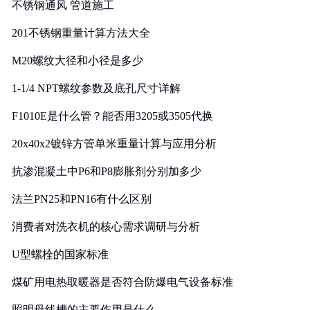
不锈钢通风 管道施工
201不锈钢重量计算方法大全
M20螺纹大径和小径是多少
1-1/4 NPT螺纹参数及底孔尺寸详解
F1010E是什么管？能否用3205或3505代换
20x40x2镀锌方管单米重量计算与应用分析
抗渗混凝土中P6和P8膨胀剂分别加多少
法兰PN25和PN16有什么区别
消费者对洗衣机的核心需求调研与分析
U型螺栓的国家标准
煤矿用电热取暖器是否符合防爆电气设备标准
照明母线槽的主要作用是什么