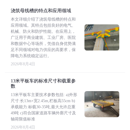
浇筑母线槽的特点和应用领域
本文详细介绍了浇筑母线槽的特点和
应用领域。其特点包括良好的电气、
机械、防火和防护性能。在应用上，
广泛用于商业建筑、工业厂房、医院
和数据中心等场所，凭借自身优势满
足不同领域对电力供应的高要求，保
障电力系统稳定运行。
2026年8月4日
13米平板车的标准尺寸和载重参
数
13米平板车主要技术参数包括: a)外形
尺寸:长13m×宽2.45m,栏板高55cm b)
承载能力:标载30-35吨,最大允许总重
49吨 c)符合国家道路车辆外廓尺寸及
轴荷限值标准
2026年8月4日