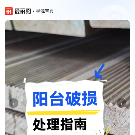
寻源宝典
‹
›