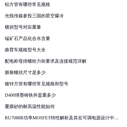
铝方管有哪些常见规格
光线传媒参投三国的星空爆冷
横担型号对应重量
锰矿石产品化合水含量
曲臂车规格型号大全
配电柜母排螺栓力矩要求及连接规范详解
膨胀螺丝尺寸是多少
镀锌方管有哪些常见规格和型号
D400球墨铸铁井盖重多少
覆膜砂的耐高温性能如何
RU7088R功率MOSFET特性解析及其在可调电源设计中的
实践