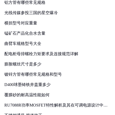
铝方管有哪些常见规格
光线传媒参投三国的星空爆冷
横担型号对应重量
锰矿石产品化合水含量
曲臂车规格型号大全
配电柜母排螺栓力矩要求及连接规范详解
膨胀螺丝尺寸是多少
镀锌方管有哪些常见规格和型号
D400球墨铸铁井盖重多少
覆膜砂的耐高温性能如何
RU7088R功率MOSFET特性解析及其在可调电源设计中的
实践