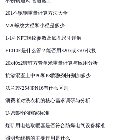
不锈钢通风 管道施工
201不锈钢重量计算方法大全
M20螺纹大径和小径是多少
1-1/4 NPT螺纹参数及底孔尺寸详解
F1010E是什么管？能否用3205或3505代换
20x40x2镀锌方管单米重量计算与应用分析
抗渗混凝土中P6和P8膨胀剂分别加多少
法兰PN25和PN16有什么区别
消费者对洗衣机的核心需求调研与分析
U型螺栓的国家标准
煤矿用电热取暖器是否符合防爆电气设备标准
照明母线槽的主要作用是什么