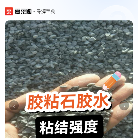
寻源宝典
‹
›