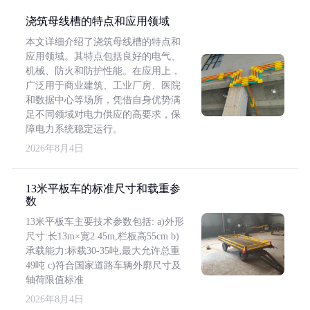
浇筑母线槽的特点和应用领域
本文详细介绍了浇筑母线槽的特点和
应用领域。其特点包括良好的电气、
机械、防火和防护性能。在应用上，
广泛用于商业建筑、工业厂房、医院
和数据中心等场所，凭借自身优势满
足不同领域对电力供应的高要求，保
障电力系统稳定运行。
2026年8月4日
13米平板车的标准尺寸和载重参
数
13米平板车主要技术参数包括: a)外形
尺寸:长13m×宽2.45m,栏板高55cm b)
承载能力:标载30-35吨,最大允许总重
49吨 c)符合国家道路车辆外廓尺寸及
轴荷限值标准
2026年8月4日