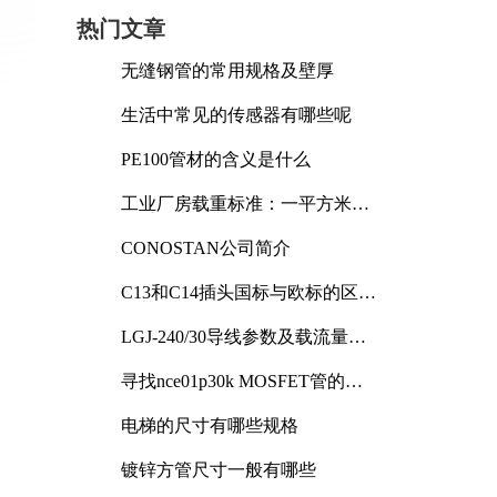
热门文章
无缝钢管的常用规格及壁厚
生活中常见的传感器有哪些呢
PE100管材的含义是什么
工业厂房载重标准：一平方米能
承受多少公斤
CONOSTAN公司简介
C13和C14插头国标与欧标的区别
及其标准解析
LGJ-240/30导线参数及载流量解
析
寻找nce01p30k MOSFET管的合
适替代型号
电梯的尺寸有哪些规格
镀锌方管尺寸一般有哪些