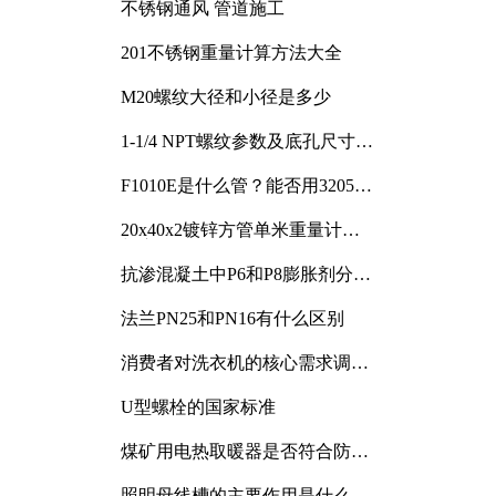
不锈钢通风 管道施工
201不锈钢重量计算方法大全
M20螺纹大径和小径是多少
1-1/4 NPT螺纹参数及底孔尺寸详
解
F1010E是什么管？能否用3205或
3505代换
20x40x2镀锌方管单米重量计算
与应用分析
抗渗混凝土中P6和P8膨胀剂分别
加多少
法兰PN25和PN16有什么区别
消费者对洗衣机的核心需求调研
与分析
U型螺栓的国家标准
煤矿用电热取暖器是否符合防爆
电气设备标准
照明母线槽的主要作用是什么