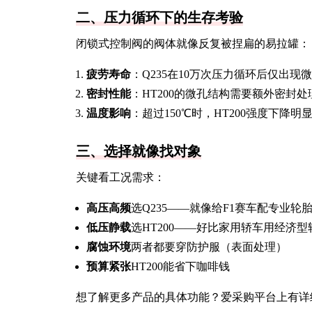
二、压力循环下的生存考验
闭锁式控制阀的阀体就像反复被捏扁的易拉罐：
疲劳寿命
：Q235在10万次压力循环后仅出现微
密封性能
：HT200的微孔结构需要额外密封处
温度影响
：超过150℃时，HT200强度下降明
三、选择就像找对象
关键看工况需求：
高压高频
选Q235——就像给F1赛车配专业轮
低压静载
选HT200——好比家用轿车用经济型
腐蚀环境
两者都要穿防护服（表面处理）
预算紧张
HT200能省下咖啡钱
想了解更多产品的具体功能？爱采购平台上有详