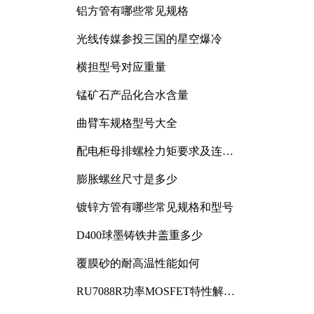
铝方管有哪些常见规格
光线传媒参投三国的星空爆冷
横担型号对应重量
锰矿石产品化合水含量
曲臂车规格型号大全
配电柜母排螺栓力矩要求及连接
规范详解
膨胀螺丝尺寸是多少
镀锌方管有哪些常见规格和型号
D400球墨铸铁井盖重多少
覆膜砂的耐高温性能如何
RU7088R功率MOSFET特性解析
及其在可调电源设计中的实践