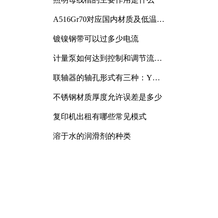
A516Gr70对应国内材质及低温冲
击要求解析
镀镍钢带可以过多少电流
计量泵如何达到控制和调节流量
的目的
联轴器的轴孔形式有三种：Y
型、J型、Z型
不锈钢材质厚度允许误差是多少
复印机出租有哪些常见模式
溶于水的润滑剂的种类