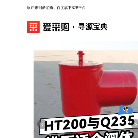
欢迎来到爱采购，百度旗下B2B平台
寻源宝典
‹
›