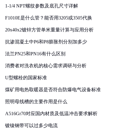
1-1/4 NPT螺纹参数及底孔尺寸详解
F1010E是什么管？能否用3205或3505代换
20x40x2镀锌方管单米重量计算与应用分析
抗渗混凝土中P6和P8膨胀剂分别加多少
法兰PN25和PN16有什么区别
消费者对洗衣机的核心需求调研与分析
U型螺栓的国家标准
煤矿用电热取暖器是否符合防爆电气设备标准
照明母线槽的主要作用是什么
A516Gr70对应国内材质及低温冲击要求解析
镀镍钢带可以过多少电流