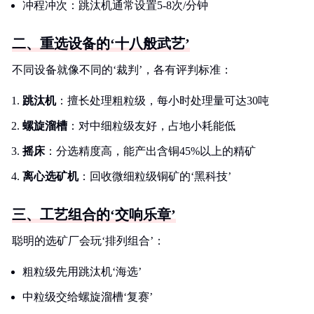
冲程冲次：跳汰机通常设置5-8次/分钟
二、重选设备的‘十八般武艺’
不同设备就像不同的‘裁判’，各有评判标准：
跳汰机
：擅长处理粗粒级，每小时处理量可达30吨
螺旋溜槽
：对中细粒级友好，占地小耗能低
摇床
：分选精度高，能产出含铜45%以上的精矿
离心选矿机
：回收微细粒级铜矿的‘黑科技’
三、工艺组合的‘交响乐章’
聪明的选矿厂会玩‘排列组合’：
粗粒级先用跳汰机‘海选’
中粒级交给螺旋溜槽‘复赛’