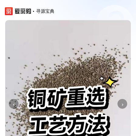
寻源宝典
‹
›