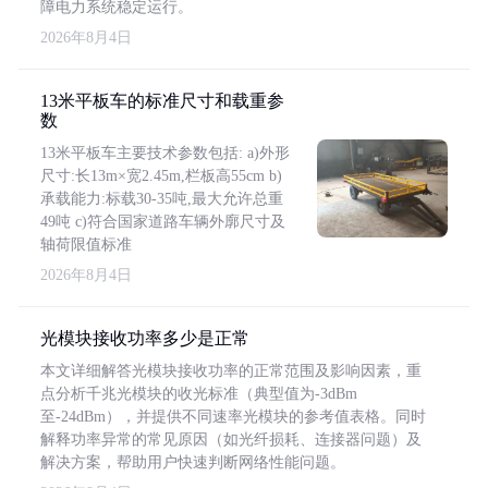
障电力系统稳定运行。
2026年8月4日
13米平板车的标准尺寸和载重参
数
13米平板车主要技术参数包括: a)外形
尺寸:长13m×宽2.45m,栏板高55cm b)
承载能力:标载30-35吨,最大允许总重
49吨 c)符合国家道路车辆外廓尺寸及
轴荷限值标准
2026年8月4日
光模块接收功率多少是正常
本文详细解答光模块接收功率的正常范围及影响因素，重
点分析千兆光模块的收光标准（典型值为-3dBm
至-24dBm），并提供不同速率光模块的参考值表格。同时
解释功率异常的常见原因（如光纤损耗、连接器问题）及
解决方案，帮助用户快速判断网络性能问题。