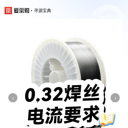
寻源宝典
‹
›