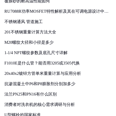
覆膜砂的耐高温性能如何
RU7088R功率MOSFET特性解析及其在可调电源设计中的
实践
不锈钢通风 管道施工
201不锈钢重量计算方法大全
M20螺纹大径和小径是多少
1-1/4 NPT螺纹参数及底孔尺寸详解
F1010E是什么管？能否用3205或3505代换
20x40x2镀锌方管单米重量计算与应用分析
抗渗混凝土中P6和P8膨胀剂分别加多少
法兰PN25和PN16有什么区别
消费者对洗衣机的核心需求调研与分析
U型螺栓的国家标准