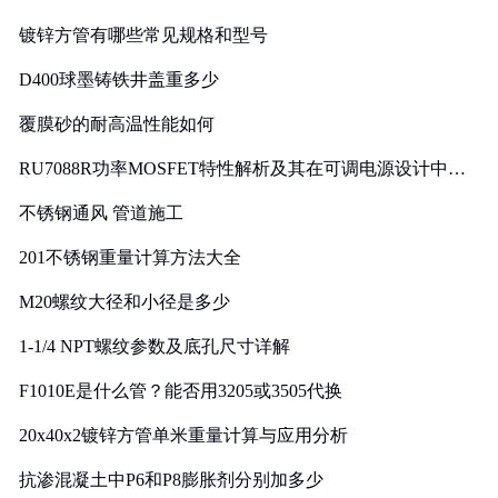
镀锌方管有哪些常见规格和型号
D400球墨铸铁井盖重多少
覆膜砂的耐高温性能如何
RU7088R功率MOSFET特性解析及其在可调电源设计中的
实践
不锈钢通风 管道施工
201不锈钢重量计算方法大全
M20螺纹大径和小径是多少
1-1/4 NPT螺纹参数及底孔尺寸详解
F1010E是什么管？能否用3205或3505代换
20x40x2镀锌方管单米重量计算与应用分析
抗渗混凝土中P6和P8膨胀剂分别加多少