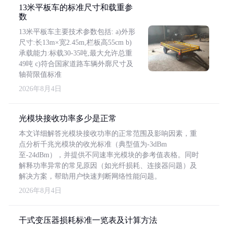
13米平板车的标准尺寸和载重参
数
13米平板车主要技术参数包括: a)外形
尺寸:长13m×宽2.45m,栏板高55cm b)
承载能力:标载30-35吨,最大允许总重
49吨 c)符合国家道路车辆外廓尺寸及
轴荷限值标准
2026年8月4日
光模块接收功率多少是正常
本文详细解答光模块接收功率的正常范围及影响因素，重
点分析千兆光模块的收光标准（典型值为-3dBm
至-24dBm），并提供不同速率光模块的参考值表格。同时
解释功率异常的常见原因（如光纤损耗、连接器问题）及
解决方案，帮助用户快速判断网络性能问题。
2026年8月4日
干式变压器损耗标准一览表及计算方法