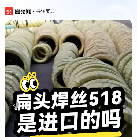
寻源宝典
‹
›