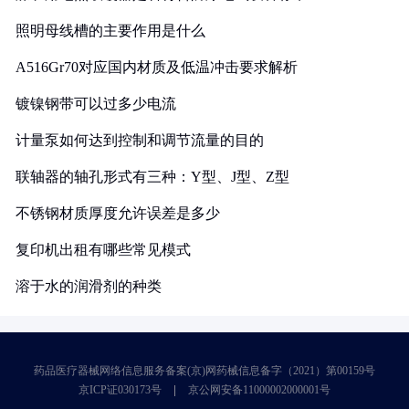
照明母线槽的主要作用是什么
A516Gr70对应国内材质及低温冲击要求解析
镀镍钢带可以过多少电流
计量泵如何达到控制和调节流量的目的
联轴器的轴孔形式有三种：Y型、J型、Z型
不锈钢材质厚度允许误差是多少
复印机出租有哪些常见模式
溶于水的润滑剂的种类
药品医疗器械网络信息服务备案(京)网药械信息备字（2021）第00159号
京ICP证030173号
京公网安备11000002000001号