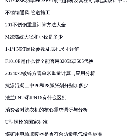
RU7088R功率MOSFET特性解析及其在可调电源设计中的
实践
不锈钢通风 管道施工
201不锈钢重量计算方法大全
M20螺纹大径和小径是多少
1-1/4 NPT螺纹参数及底孔尺寸详解
F1010E是什么管？能否用3205或3505代换
20x40x2镀锌方管单米重量计算与应用分析
抗渗混凝土中P6和P8膨胀剂分别加多少
法兰PN25和PN16有什么区别
消费者对洗衣机的核心需求调研与分析
U型螺栓的国家标准
煤矿用电热取暖器是否符合防爆电气设备标准