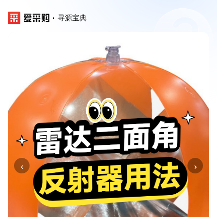
寻源宝典
‹
›