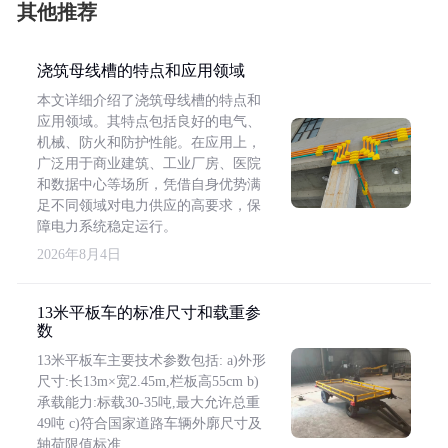
其他推荐
浇筑母线槽的特点和应用领域
本文详细介绍了浇筑母线槽的特点和
应用领域。其特点包括良好的电气、
机械、防火和防护性能。在应用上，
广泛用于商业建筑、工业厂房、医院
和数据中心等场所，凭借自身优势满
足不同领域对电力供应的高要求，保
障电力系统稳定运行。
2026年8月4日
13米平板车的标准尺寸和载重参
数
13米平板车主要技术参数包括: a)外形
尺寸:长13m×宽2.45m,栏板高55cm b)
承载能力:标载30-35吨,最大允许总重
49吨 c)符合国家道路车辆外廓尺寸及
轴荷限值标准