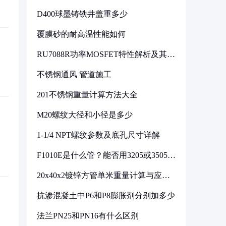
D400球墨铸铁井盖重多少
覆膜砂的耐高温性能如何
RU7088R功率MOSFET特性解析及其在
可调电源设计中的实践
不锈钢通风 管道施工
201不锈钢重量计算方法大全
M20螺纹大径和小径是多少
1-1/4 NPT螺纹参数及底孔尺寸详解
F1010E是什么管？能否用3205或3505代
换
20x40x2镀锌方管单米重量计算与应用
分析
抗渗混凝土中P6和P8膨胀剂分别加多少
法兰PN25和PN16有什么区别