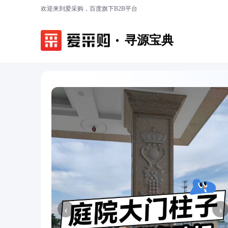
欢迎来到爱采购，百度旗下B2B平台
寻源宝典
‹
›