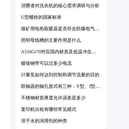
消费者对洗衣机的核心需求调研与分析
U型螺栓的国家标准
煤矿用电热取暖器是否符合防爆电气设
备标准
照明母线槽的主要作用是什么
A516Gr70对应国内材质及低温冲击要
求解析
镀镍钢带可以过多少电流
计量泵如何达到控制和调节流量的目的
联轴器的轴孔形式有三种：Y型、J型、
Z型
不锈钢材质厚度允许误差是多少
复印机出租有哪些常见模式
溶于水的润滑剂的种类