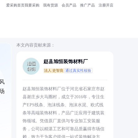
爱采购首页
我要采购
我有货源
会员产品
推广产品
注册开店
本文内容贡献来源：
赵县旭恒装饰材料厂
法人:史智良
通过真实性核验
风
赵县旭恒装饰材料厂位于河北省石家庄市赵
场
县谢庄乡大马圈村，成立于2016年，专注生
产EPS线条、泡沫线条、泡沫水泥、欧式线
条等高端装饰材料，产品广泛应用于建筑装
饰领域。凭借原厂直供与专业加工安装服
务，公司以精湛工艺和可靠品质赢得市场信
赖，致力于为客户提供一站式装饰解决方