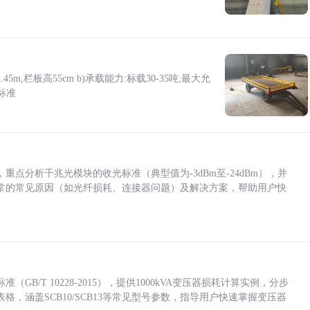
5m,栏板高55cm b)承载能力:标载30-35吨,最大允
标准
点分析千兆光模块的收光标准（典型值为-3dBm至-24dBm），并
常的常见原因（如光纤损耗、连接器问题）及解决方案，帮助用户快
/T 10228-2015），提供1000kVA变压器损耗计算实例，分步
，涵盖SCB10/SCB13等常见型号参数，指导用户快速掌握变压器