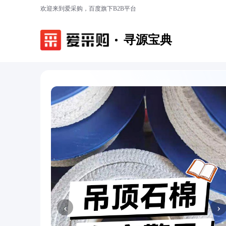
欢迎来到爱采购，百度旗下B2B平台
寻源宝典
‹
›