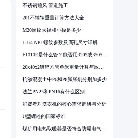
不锈钢通风 管道施工
201不锈钢重量计算方法大全
M20螺纹大径和小径是多少
1-1/4 NPT螺纹参数及底孔尺寸详解
F1010E是什么管？能否用3205或3505代
换
20x40x2镀锌方管单米重量计算与应用
分析
抗渗混凝土中P6和P8膨胀剂分别加多少
法兰PN25和PN16有什么区别
消费者对洗衣机的核心需求调研与分析
U型螺栓的国家标准
煤矿用电热取暖器是否符合防爆电气设
备标准