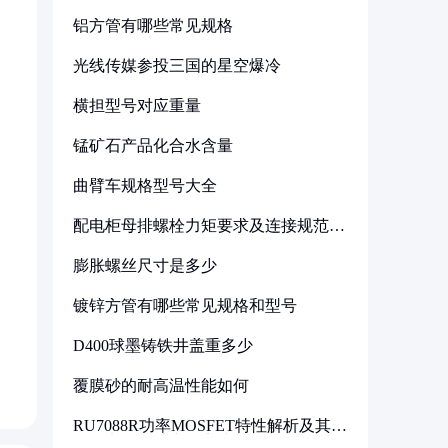
铝方管有哪些常见规格
光线传媒参投三国的星空爆冷
横担型号对应重量
锰矿石产品化合水含量
曲臂车规格型号大全
配电柜母排螺栓力矩要求及连接规范详
解
膨胀螺丝尺寸是多少
镀锌方管有哪些常见规格和型号
D400球墨铸铁井盖重多少
覆膜砂的耐高温性能如何
RU7088R功率MOSFET特性解析及其在
可调电源设计中的实践