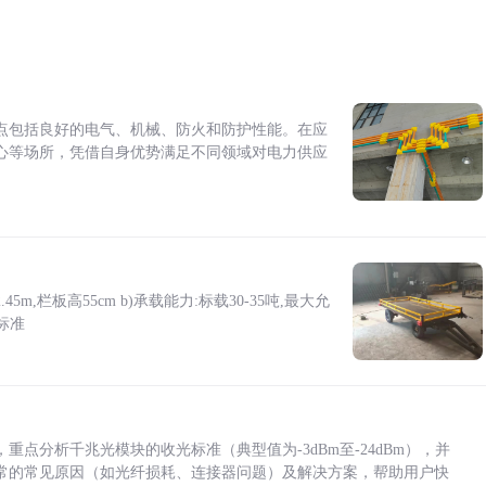
点包括良好的电气、机械、防火和防护性能。在应
心等场所，凭借自身优势满足不同领域对电力供应
5m,栏板高55cm b)承载能力:标载30-35吨,最大允
标准
点分析千兆光模块的收光标准（典型值为-3dBm至-24dBm），并
常的常见原因（如光纤损耗、连接器问题）及解决方案，帮助用户快