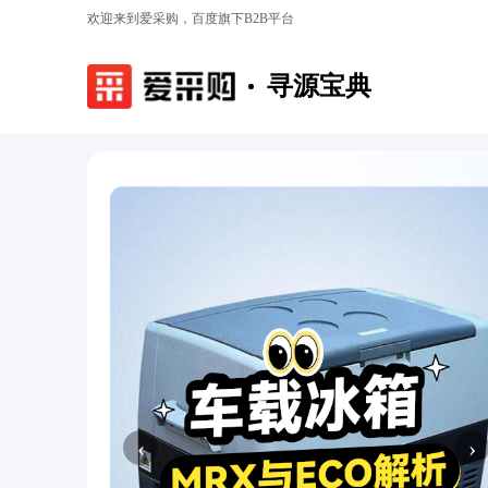
欢迎来到爱采购，百度旗下B2B平台
寻源宝典
‹
›