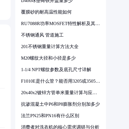
D400球墨铸铁井盖重多少
覆膜砂的耐高温性能如何
RU7088R功率MOSFET特性解析及其在
可调电源设计中的实践
不锈钢通风 管道施工
201不锈钢重量计算方法大全
M20螺纹大径和小径是多少
1-1/4 NPT螺纹参数及底孔尺寸详解
F1010E是什么管？能否用3205或3505代
换
20x40x2镀锌方管单米重量计算与应用
分析
抗渗混凝土中P6和P8膨胀剂分别加多少
法兰PN25和PN16有什么区别
消费者对洗衣机的核心需求调研与分析