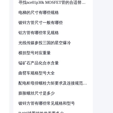
寻找nce01p30k MOSFET管的合适替代
型号
电梯的尺寸有哪些规格
镀锌方管尺寸一般有哪些
铝方管有哪些常见规格
光线传媒参投三国的星空爆冷
横担型号对应重量
锰矿石产品化合水含量
曲臂车规格型号大全
配电柜母排螺栓力矩要求及连接规范详
解
膨胀螺丝尺寸是多少
镀锌方管有哪些常见规格和型号