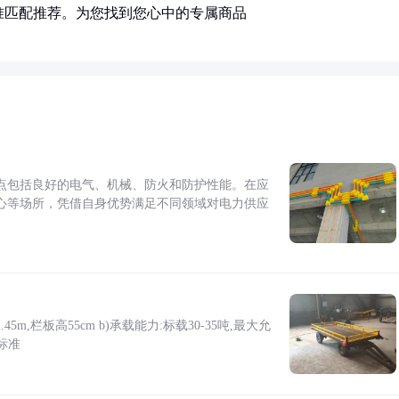
准匹配推荐。为您找到您心中的专属商品
点包括良好的电气、机械、防火和防护性能。在应
心等场所，凭借自身优势满足不同领域对电力供应
5m,栏板高55cm b)承载能力:标载30-35吨,最大允
标准