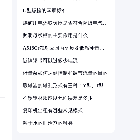
U型螺栓的国家标准
煤矿用电热取暖器是否符合防爆电气设
备标准
照明母线槽的主要作用是什么
A516Gr70对应国内材质及低温冲击要
求解析
镀镍钢带可以过多少电流
计量泵如何达到控制和调节流量的目的
联轴器的轴孔形式有三种：Y型、J型、
Z型
不锈钢材质厚度允许误差是多少
复印机出租有哪些常见模式
溶于水的润滑剂的种类