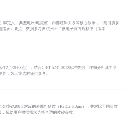
括各引脚定义、典型电压/电流值、内部逻辑关系等核心数据，并附引脚参
电路设计要点，数据参考自杭州士兰微电子官方规格书（版本
_1/2H状态），结合GB/T 5231-2012标准数据，详细分析其力学
差异，为工业选材提供参考。
砂200目对应的表面粗糙度（Ra 3.2-6.3μm），并对比不同目数
业实践，帮助用户根据需求选择合适的喷砂参数。