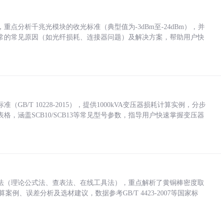
点分析千兆光模块的收光标准（典型值为-3dBm至-24dBm），并
常的常见原因（如光纤损耗、连接器问题）及解决方案，帮助用户快
/T 10228-2015），提供1000kVA变压器损耗计算实例，分步
，涵盖SCB10/SCB13等常见型号参数，指导用户快速掌握变压器
法（理论公式法、查表法、在线工具法），重点解析了黄铜棒密度取
计算案例、误差分析及选材建议，数据参考GB/T 4423-2007等国家标