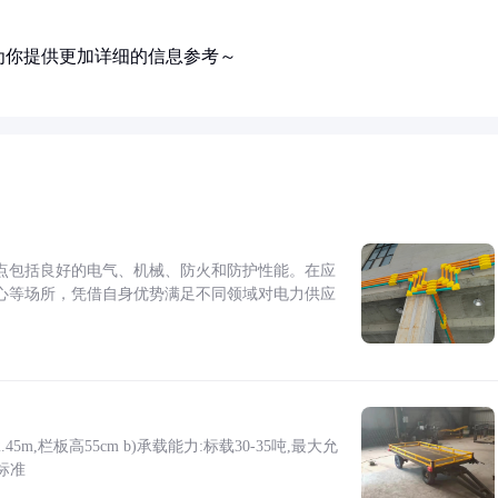
为你提供更加详细的信息参考～
点包括良好的电气、机械、防火和防护性能。在应
心等场所，凭借自身优势满足不同领域对电力供应
5m,栏板高55cm b)承载能力:标载30-35吨,最大允
标准