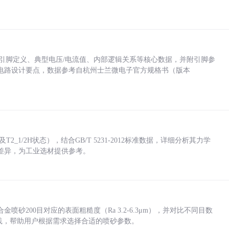
括各引脚定义、典型电压/电流值、内部逻辑关系等核心数据，并附引脚参
电路设计要点，数据参考自杭州士兰微电子官方规格书（版本
_1/2H状态），结合GB/T 5231-2012标准数据，详细分析其力学
差异，为工业选材提供参考。
砂200目对应的表面粗糙度（Ra 3.2-6.3μm），并对比不同目数
业实践，帮助用户根据需求选择合适的喷砂参数。