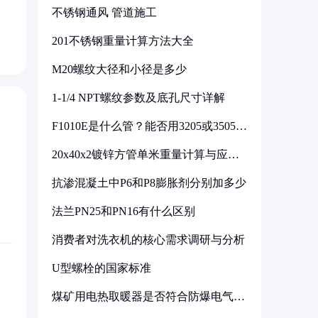
不锈钢通风 管道施工
201不锈钢重量计算方法大全
M20螺纹大径和小径是多少
1-1/4 NPT螺纹参数及底孔尺寸详解
F1010E是什么管？能否用3205或3505代
换
20x40x2镀锌方管单米重量计算与应用
分析
抗渗混凝土中P6和P8膨胀剂分别加多少
法兰PN25和PN16有什么区别
消费者对洗衣机的核心需求调研与分析
U型螺栓的国家标准
煤矿用电热取暖器是否符合防爆电气设
备标准