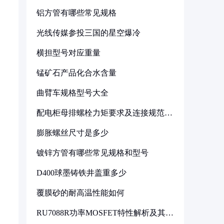
铝方管有哪些常见规格
光线传媒参投三国的星空爆冷
横担型号对应重量
锰矿石产品化合水含量
曲臂车规格型号大全
配电柜母排螺栓力矩要求及连接规范详
解
膨胀螺丝尺寸是多少
镀锌方管有哪些常见规格和型号
D400球墨铸铁井盖重多少
覆膜砂的耐高温性能如何
RU7088R功率MOSFET特性解析及其在
可调电源设计中的实践