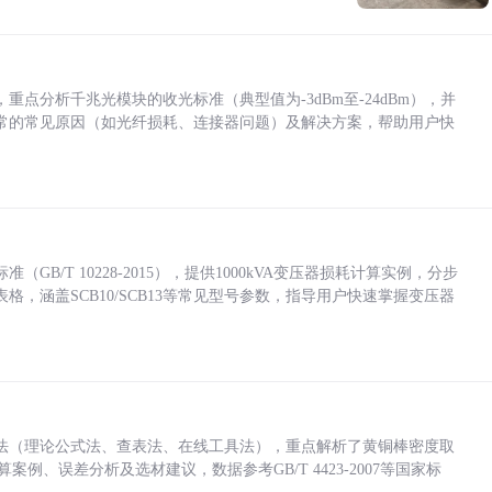
点分析千兆光模块的收光标准（典型值为-3dBm至-24dBm），并
常的常见原因（如光纤损耗、连接器问题）及解决方案，帮助用户快
/T 10228-2015），提供1000kVA变压器损耗计算实例，分步
，涵盖SCB10/SCB13等常见型号参数，指导用户快速掌握变压器
法（理论公式法、查表法、在线工具法），重点解析了黄铜棒密度取
计算案例、误差分析及选材建议，数据参考GB/T 4423-2007等国家标