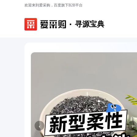
欢迎来到爱采购，百度旗下B2B平台
寻源宝典
‹
›