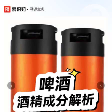
寻源宝典
‹
›