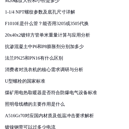
M20螺纹大径和小径是多少
1-1/4 NPT螺纹参数及底孔尺寸详解
F1010E是什么管？能否用3205或3505代换
20x40x2镀锌方管单米重量计算与应用分析
抗渗混凝土中P6和P8膨胀剂分别加多少
法兰PN25和PN16有什么区别
消费者对洗衣机的核心需求调研与分析
U型螺栓的国家标准
煤矿用电热取暖器是否符合防爆电气设备标准
照明母线槽的主要作用是什么
A516Gr70对应国内材质及低温冲击要求解析
镀镍钢带可以过多少电流