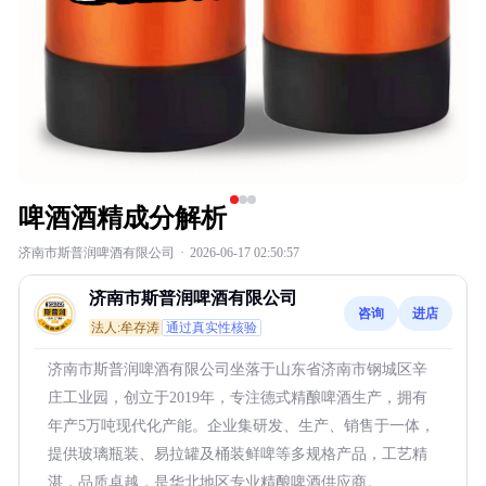
啤酒酒精成分解析
济南市斯普润啤酒有限公司
·
2026-06-17 02:50:57
济南市斯普润啤酒有限公司
咨询
进店
法人:牟存涛
通过真实性核验
济南市斯普润啤酒有限公司坐落于山东省济南市钢城区辛
庄工业园，创立于2019年，专注德式精酿啤酒生产，拥有
年产5万吨现代化产能。企业集研发、生产、销售于一体，
提供玻璃瓶装、易拉罐及桶装鲜啤等多规格产品，工艺精
湛，品质卓越，是华北地区专业精酿啤酒供应商。