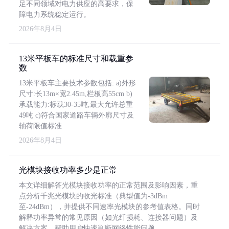
足不同领域对电力供应的高要求，保
障电力系统稳定运行。
2026年8月4日
13米平板车的标准尺寸和载重参
数
13米平板车主要技术参数包括: a)外形
尺寸:长13m×宽2.45m,栏板高55cm b)
承载能力:标载30-35吨,最大允许总重
49吨 c)符合国家道路车辆外廓尺寸及
轴荷限值标准
2026年8月4日
光模块接收功率多少是正常
本文详细解答光模块接收功率的正常范围及影响因素，重
点分析千兆光模块的收光标准（典型值为-3dBm
至-24dBm），并提供不同速率光模块的参考值表格。同时
解释功率异常的常见原因（如光纤损耗、连接器问题）及
解决方案，帮助用户快速判断网络性能问题。