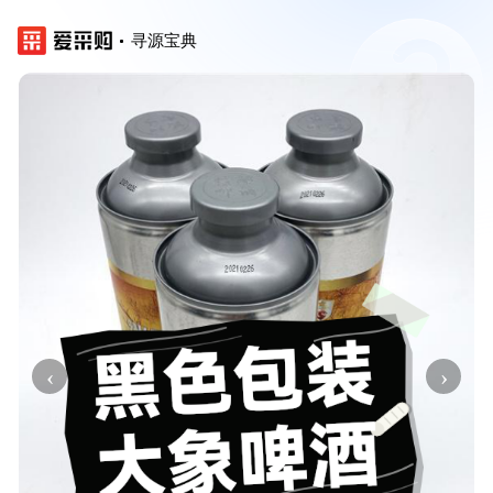
寻源宝典
‹
›