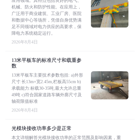
应用领域。其特点包括良好的电气、
机械、防火和防护性能。在应用上，
广泛用于商业建筑、工业厂房、医院
和数据中心等场所，凭借自身优势满
足不同领域对电力供应的高要求，保
障电力系统稳定运行。
2026年8月4日
13米平板车的标准尺寸和载重参
数
13米平板车主要技术参数包括: a)外形
尺寸:长13m×宽2.45m,栏板高55cm b)
承载能力:标载30-35吨,最大允许总重
49吨 c)符合国家道路车辆外廓尺寸及
轴荷限值标准
2026年8月4日
光模块接收功率多少是正常
本文详细解答光模块接收功率的正常范围及影响因素，重