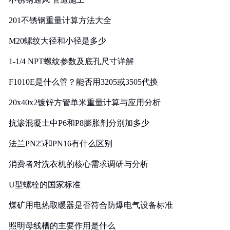
201不锈钢重量计算方法大全
M20螺纹大径和小径是多少
1-1/4 NPT螺纹参数及底孔尺寸详解
F1010E是什么管？能否用3205或3505代换
20x40x2镀锌方管单米重量计算与应用分析
抗渗混凝土中P6和P8膨胀剂分别加多少
法兰PN25和PN16有什么区别
消费者对洗衣机的核心需求调研与分析
U型螺栓的国家标准
煤矿用电热取暖器是否符合防爆电气设备标准
照明母线槽的主要作用是什么