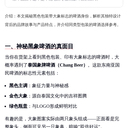
介绍：
本文揭秘黑色包装带大象标志的啤酒身份，解析其独特设计
背后的品牌故事与产品特点，并介绍同类型包装的啤酒选择参考。
一、神秘黑象啤酒的真面目
当你在货架上看到黑色包装、印有大象标志的啤酒时，大
概率遇到了
泰国象牌啤酒（Chang Beer）
。这款东南亚国
民啤酒的标志性元素包括：
黑色主调
：象征力量与神秘感
金色大象
：源自泰国文化中的吉祥图腾
绿色瓶盖
：与LOGO形成鲜明对比
有趣的是，大象图案实际由两只象头组成——正面看是完
整象头，侧面可见另一只象鼻，暗喻"双倍好运"。