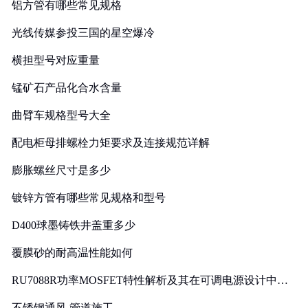
铝方管有哪些常见规格
光线传媒参投三国的星空爆冷
横担型号对应重量
锰矿石产品化合水含量
曲臂车规格型号大全
配电柜母排螺栓力矩要求及连接规范详解
膨胀螺丝尺寸是多少
镀锌方管有哪些常见规格和型号
D400球墨铸铁井盖重多少
覆膜砂的耐高温性能如何
RU7088R功率MOSFET特性解析及其在可调电源设计中的
实践
不锈钢通风 管道施工