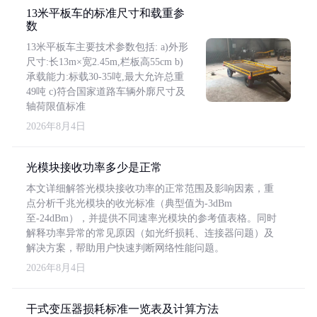
13米平板车的标准尺寸和载重参
数
13米平板车主要技术参数包括: a)外形
尺寸:长13m×宽2.45m,栏板高55cm b)
承载能力:标载30-35吨,最大允许总重
49吨 c)符合国家道路车辆外廓尺寸及
轴荷限值标准
2026年8月4日
光模块接收功率多少是正常
本文详细解答光模块接收功率的正常范围及影响因素，重
点分析千兆光模块的收光标准（典型值为-3dBm
至-24dBm），并提供不同速率光模块的参考值表格。同时
解释功率异常的常见原因（如光纤损耗、连接器问题）及
解决方案，帮助用户快速判断网络性能问题。
2026年8月4日
干式变压器损耗标准一览表及计算方法