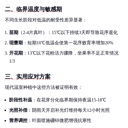
二、临界温度与敏感期
不同生长阶段对低温的耐受性差异显著：
苗期
（2-4片真叶）：15℃以下持续3天即导致花序退化
现蕾期
：短期10℃低温会使第一花序败育率增加20%
开花期
：13℃以下花粉活力骤降，坐果率不足正常情况
1/3
三、实用应对方案
现代温室种植中这些方法被证明有效：
阶段性补温
：在花芽分化临界期保持夜温15-18℃
光照补偿
：阴雨天开启补光灯维持每天12小时光照
营养调控
：叶面喷施硼锌微肥增强抗寒性