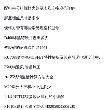
配电柜母排螺栓力矩要求及连接规范详解
膨胀螺丝尺寸是多少
镀锌方管有哪些常见规格和型号
D400球墨铸铁井盖重多少
覆膜砂的耐高温性能如何
RU7088R功率MOSFET特性解析及其在可调电源设计中的
实践
不锈钢通风 管道施工
201不锈钢重量计算方法大全
M20螺纹大径和小径是多少
1-1/4 NPT螺纹参数及底孔尺寸详解
F1010E是什么管？能否用3205或3505代换