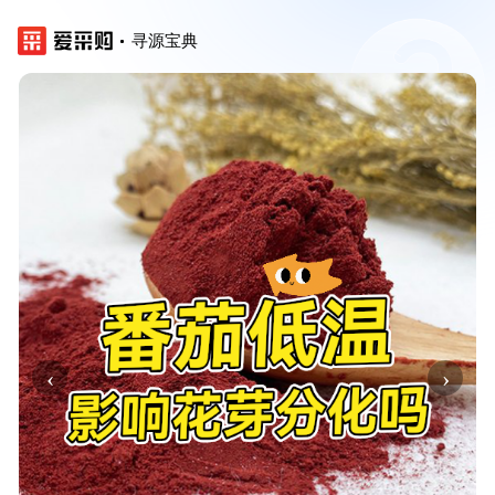
寻源宝典
‹
›