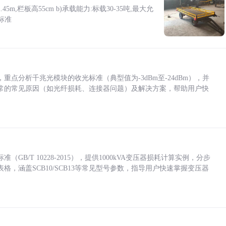
5m,栏板高55cm b)承载能力:标载30-35吨,最大允
标准
点分析千兆光模块的收光标准（典型值为-3dBm至-24dBm），并
常的常见原因（如光纤损耗、连接器问题）及解决方案，帮助用户快
/T 10228-2015），提供1000kVA变压器损耗计算实例，分步
，涵盖SCB10/SCB13等常见型号参数，指导用户快速掌握变压器