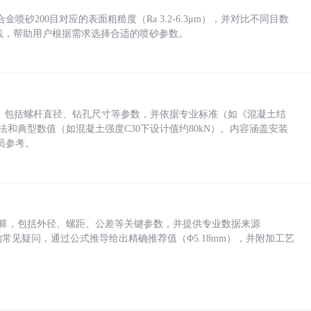
砂200目对应的表面粗糙度（Ra 3.2-6.3μm），并对比不同目数
业实践，帮助用户根据需求选择合适的喷砂参数。
力，包括螺杆直径、钻孔尺寸等参数，并依据专业标准（如《混凝土结
方法和典型数值（如混凝土强度C30下设计值约80kN）。内容涵盖安装
员参考。
底孔计算，包括外径、螺距、公差等关键参数，并提供专业数据来源
孔尺寸的常见疑问，通过公式推导给出精确推荐值（Φ5.18mm），并附加工艺