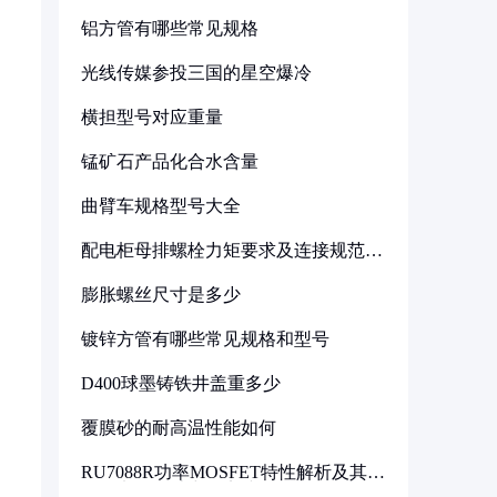
铝方管有哪些常见规格
光线传媒参投三国的星空爆冷
横担型号对应重量
锰矿石产品化合水含量
曲臂车规格型号大全
配电柜母排螺栓力矩要求及连接规范详
解
膨胀螺丝尺寸是多少
镀锌方管有哪些常见规格和型号
D400球墨铸铁井盖重多少
覆膜砂的耐高温性能如何
RU7088R功率MOSFET特性解析及其在
可调电源设计中的实践