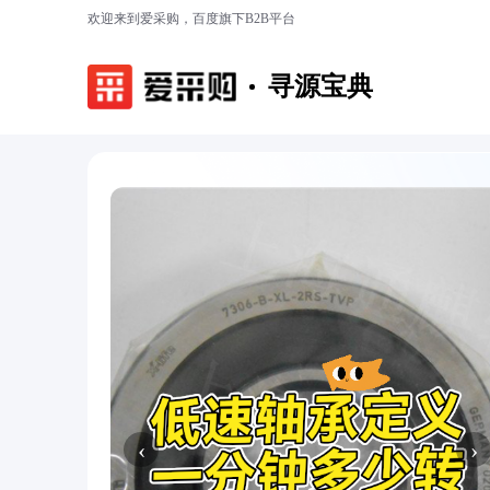
欢迎来到爱采购，百度旗下B2B平台
寻源宝典
‹
›