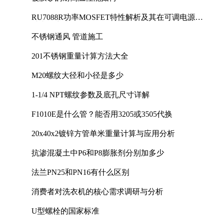
RU7088R功率MOSFET特性解析及其在可调电源设
计中的实践
不锈钢通风 管道施工
201不锈钢重量计算方法大全
M20螺纹大径和小径是多少
1-1/4 NPT螺纹参数及底孔尺寸详解
F1010E是什么管？能否用3205或3505代换
20x40x2镀锌方管单米重量计算与应用分析
抗渗混凝土中P6和P8膨胀剂分别加多少
法兰PN25和PN16有什么区别
消费者对洗衣机的核心需求调研与分析
U型螺栓的国家标准