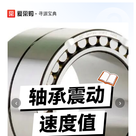
寻源宝典
‹
›