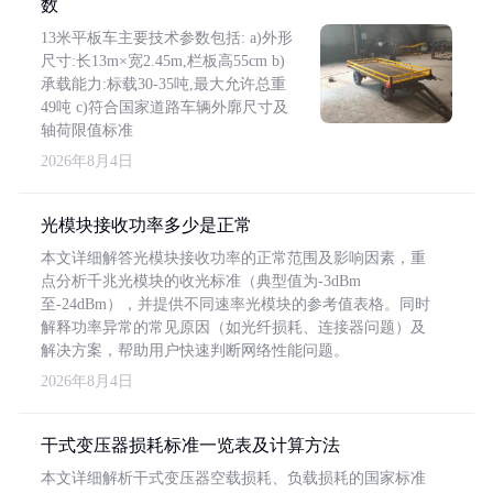
数
13米平板车主要技术参数包括: a)外形
尺寸:长13m×宽2.45m,栏板高55cm b)
承载能力:标载30-35吨,最大允许总重
49吨 c)符合国家道路车辆外廓尺寸及
轴荷限值标准
2026年8月4日
光模块接收功率多少是正常
本文详细解答光模块接收功率的正常范围及影响因素，重
点分析千兆光模块的收光标准（典型值为-3dBm
至-24dBm），并提供不同速率光模块的参考值表格。同时
解释功率异常的常见原因（如光纤损耗、连接器问题）及
解决方案，帮助用户快速判断网络性能问题。
2026年8月4日
干式变压器损耗标准一览表及计算方法
本文详细解析干式变压器空载损耗、负载损耗的国家标准