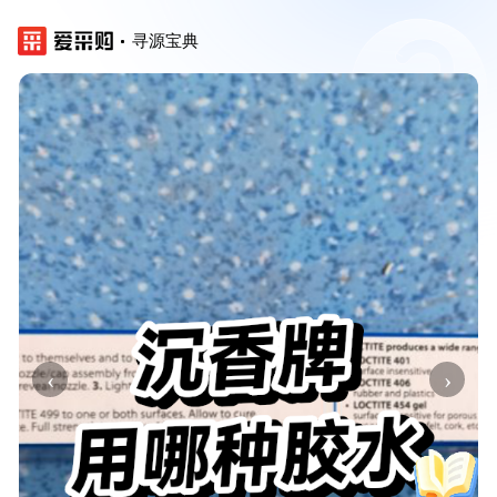
寻源宝典
‹
›