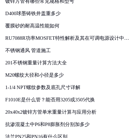
镀锌方管有哪些常见规格和型号
D400球墨铸铁井盖重多少
覆膜砂的耐高温性能如何
RU7088R功率MOSFET特性解析及其在可调电源设计中的
实践
不锈钢通风 管道施工
201不锈钢重量计算方法大全
M20螺纹大径和小径是多少
1-1/4 NPT螺纹参数及底孔尺寸详解
F1010E是什么管？能否用3205或3505代换
20x40x2镀锌方管单米重量计算与应用分析
抗渗混凝土中P6和P8膨胀剂分别加多少
法兰PN25和PN16有什么区别