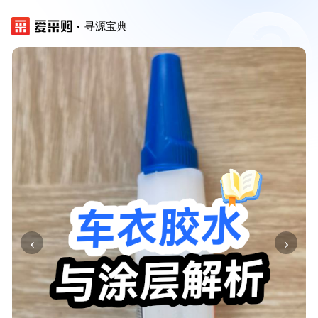
寻源宝典
‹
›