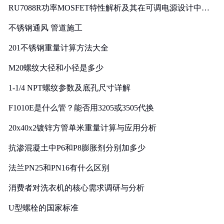
RU7088R功率MOSFET特性解析及其在可调电源设计中的
实践
不锈钢通风 管道施工
201不锈钢重量计算方法大全
M20螺纹大径和小径是多少
1-1/4 NPT螺纹参数及底孔尺寸详解
F1010E是什么管？能否用3205或3505代换
20x40x2镀锌方管单米重量计算与应用分析
抗渗混凝土中P6和P8膨胀剂分别加多少
法兰PN25和PN16有什么区别
消费者对洗衣机的核心需求调研与分析
U型螺栓的国家标准