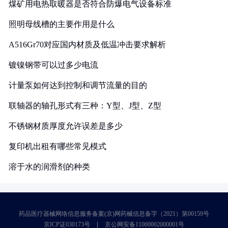
煤矿用电热取暖器是否符合防爆电气设备标准
照明母线槽的主要作用是什么
A516Gr70对应国内材质及低温冲击要求解析
镀镍钢带可以过多少电流
计量泵如何达到控制和调节流量的目的
联轴器的轴孔形式有三种：Y型、J型、Z型
不锈钢材质厚度允许误差是多少
复印机出租有哪些常见模式
溶于水的润滑剂的种类
药品医疗器械网络信息服务备案(京)网药械信息备字（2021）第00159号
京ICP证030173号
京公网安备11000002000001号