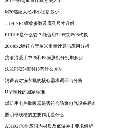
201不锈钢重量计算方法大全
M20螺纹大径和小径是多少
1-1/4 NPT螺纹参数及底孔尺寸详解
F1010E是什么管？能否用3205或3505代换
20x40x2镀锌方管单米重量计算与应用分析
抗渗混凝土中P6和P8膨胀剂分别加多少
法兰PN25和PN16有什么区别
消费者对洗衣机的核心需求调研与分析
U型螺栓的国家标准
煤矿用电热取暖器是否符合防爆电气设备标准
照明母线槽的主要作用是什么
A516Gr70对应国内材质及低温冲击要求解析