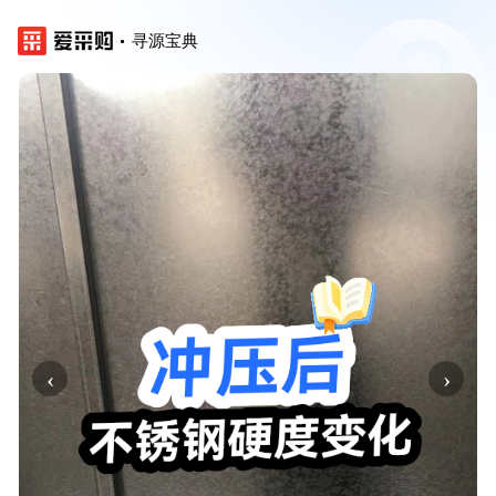
寻源宝典
‹
›